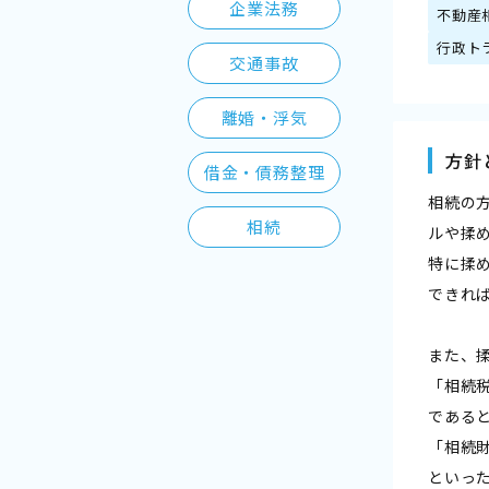
企業法務
不動産
行政ト
交通事故
離婚・浮気
方針
借金・債務整理
相続の
相続
ルや揉
特に揉
できれ
また、
「相続
である
「相続
といっ