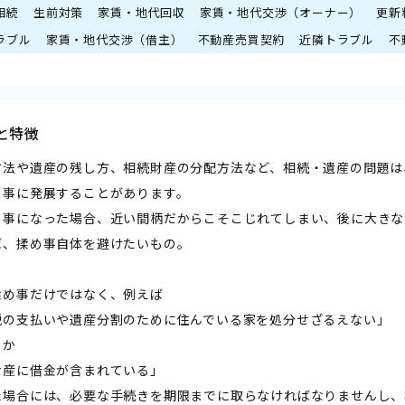
相続
生前対策
家賃・地代回収
家賃・地代交渉（オーナー）
更新
ラブル
家賃・地代交渉（借主）
不動産売買契約
近隣トラブル
不
と特徴
方法や遺産の残し方、相続財産の分配方法など、相続・遺産の問題は
め事に発展することがあります。
め事になった場合、近い間柄だからこそこじれてしまい、後に大きな
ば、揉め事自体を避けたいもの。
揉め事だけではなく、例えば
税の支払いや遺産分割のために住んでいる家を処分せざるえない」
とか
財産に借金が含まれている」
た場合には、必要な手続きを期限までに取らなければなりませんし、