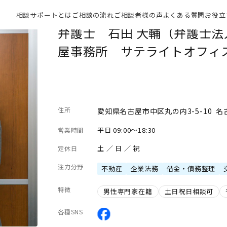
相談サポートとは
ご相談の流れ
ご相談者様の声
よくある質問
お役立
弁護士 石田 大輔（弁護士
屋事務所 サテライトオフィ
住所
愛知県名古屋市中区丸の内3-5-10 
平日 09:00～18:30
営業時間
土 ／ 日 ／ 祝
定休日
注力分野
不動産
企業法務
借金・債務整理
特徴
男性専門家在籍
土日祝日相談可
各種SNS