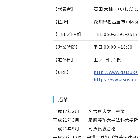
【代表者】
石田 大輔
（
いしだ 
【住所】
愛知県名古屋市中区丸
【TEL／FAX】
TEL.
050-3196-2519
【営業時間】
平日 09:00～18:30
【定休日】
土 ／ 日 ／ 祝
【URL】
http://www.daisuke
https://www.sosapo
沿革
平成17年3月 名古屋大学 卒業
平成21年3月 慶應義塾大学法科大学
平成21年9月 司法試験合格
平成22年12月 弁護士登録（角谷法律