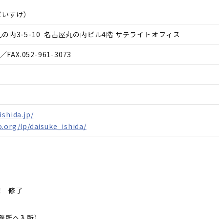
だいすけ
）
の内3-5-10 名古屋丸の内ビル4階 サテライトオフィス
／FAX.
052-961-3073
ishida.jp/
.org/lp/daisuke_ishida/
院 修了
事務所へ入所）