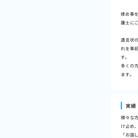
揉め事
護士に
遺言状
れを事
す。
多くの
ます。
実績
様々な
け止め
「お話