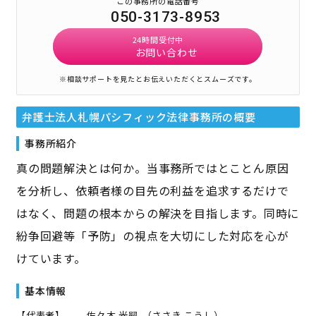
この事務所の電話番号
050-3173-8953
24時間受付中
お問い合わせ
※相談サポートを見たとお伝えいただくとスムーズです。
弁護士法人札幌パシフィック法律事務所
の概要
事務所紹介
真の問題解決とは何か。当事務所ではとことん原因
を分析し、依頼者様の目先の利益を追求するだけで
はなく、問題の根本からの解決を目指します。同時に
紛争回避等「予防」の視点を大切にした対応を心が
けています。
基本情報
【代表者】
佐々木 光嗣
（
ささき こうし
）