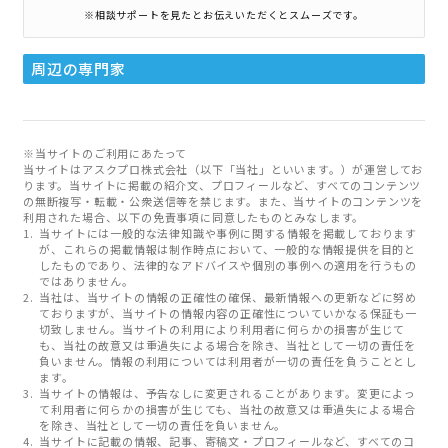
※相談サポートを見たとお伝えいただくとスムーズです。
周辺の専門家
※当サイトのご利用にあたって
当サイトはアスクプロ株式会社（以下「当社」といいます。）が運営してお
ります。当サイトに掲載の紹介文、プロフィールなど、すべてのコンテンツ
の無断複写・転載・公衆送信等を禁じます。また、当サイトのコンテンツを
利用された場合、以下の免責事項に同意したものとみなします。
当サイトには一般的な法律知識や事例に関する情報を掲載しております
が、これらの掲載情報は制作時点において、一般的な情報提供を目的と
したものであり、法律的なアドバイスや個別の事例への適用を行うもの
ではありません。
当社は、当サイトの情報の正確性の確保、最新情報への更新などに努め
ておりますが、当サイトの情報内容の正確性についていかなる保証も一
切致しません。当サイトの利用により利用者に何らかの損害が生じて
も、当社の故意又は重過失による場合を除き、当社として一切の責任を
負いません。情報の利用については利用者が一切の責任を負うこととし
ます。
当サイトの情報は、予告なしに変更されることがあります。変更によっ
て利用者に何らかの損害が生じても、当社の故意又は重過失による場合
を除き、当社として一切の責任を負いません。
当サイトに記載の情報、記事、寄稿文・プロフィールなど、すべてのコ