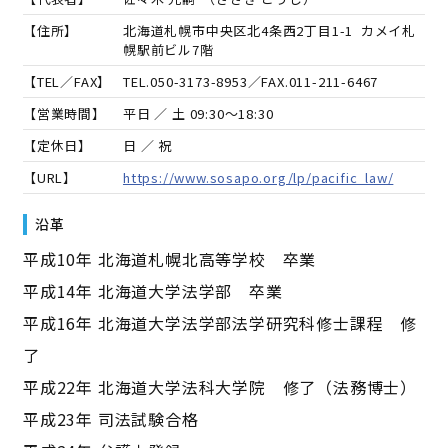
【住所】
北海道札幌市中央区北4条西2丁目1-1 カメイ札
幌駅前ビル7階
【TEL／FAX】
TEL.
050-3173-8953
／FAX.
011-211-6467
【営業時間】
平日 ／ 土 09:30～18:30
【定休日】
日 ／ 祝
【URL】
https://www.sosapo.org/lp/pacific_law/
沿革
平成10年 北海道札幌北高等学校 卒業
平成14年 北海道大学法学部 卒業
平成16年 北海道大学法学部法学研究科修士課程 修
了
平成22年 北海道大学法科大学院 修了（法務博士）
平成23年 司法試験合格