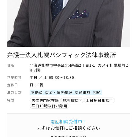
弁護士法人札幌パシフィック法律事務所
北海道札幌市中央区北4条西2丁目1-1 カメイ札幌駅前ビ
住所
ル7階
平日 ／ 土 09:30～18:30
営業時間
日 ／ 祝
定休日
注力分野
不動産
借金・債務整理
交通事故
相続
特徴
男性専門家在籍
無料相談可
土日祝日相談可
平日19時以降相談可
電話相談受付中！
まずはお気軽にご相談ください