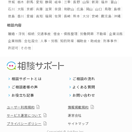
茨城
栃木
群馬
愛知
静岡
岐阜
三重
長野
山梨
新潟
福井
富山
石川
大阪
京都
兵庫
滋賀
奈良
和歌山
広島
岡山
山口
鳥取
島根
徳島
香川
愛媛
高知
福岡
佐賀
長崎
熊本
大分
宮崎
鹿児島
沖縄
相談内容
離婚・浮気
相続
交通事故
借金・債務整理
労働問題
不動産
企業法務
企業税務
会社設立
人事・労務
知的財産
補助金・助成金
刑事事件
許認可
その他
相談サポートとは
ご相談の流れ
ご相談者様の声
よくある質問
お役立ち記事
お問い合わせ
ユーザー利用規約
情報掲載規約
サービス運営について
運営会社
プライバシーポリシー
サイトマップ
Copyright © AskPro.Inc.