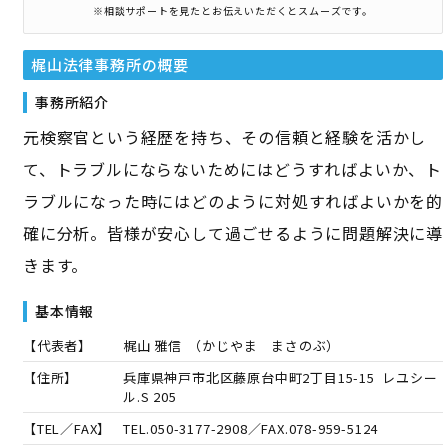
※相談サポートを見たとお伝えいただくとスムーズです。
梶山法律事務所
の概要
事務所紹介
元検察官という経歴を持ち、その信頼と経験を活かし
て、トラブルにならないためにはどうすればよいか、ト
ラブルになった時にはどのように対処すればよいかを的
確に分析。皆様が安心して過ごせるように問題解決に導
きます。
基本情報
【代表者】
梶山 雅信
（
かじやま まさのぶ
）
【住所】
兵庫県神戸市北区藤原台中町2丁目15-15 レユシー
ル.S 205
【TEL／FAX】
TEL.
050-3177-2908
／FAX.
078-959-5124