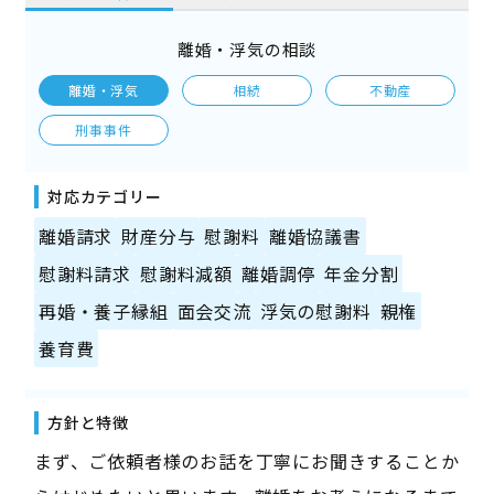
離婚・浮気の相談
離婚・浮気
相続
不動産
刑事事件
対応カテゴリー
離婚請求
財産分与
慰謝料
離婚協議書
慰謝料請求
慰謝料減額
離婚調停
年金分割
再婚・養子縁組
面会交流
浮気の慰謝料
親権
養育費
方針と特徴
まず、ご依頼者様のお話を丁寧にお聞きすることか