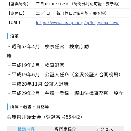
【営業時間】
平日 09:30～17:30（時間外対応可能・要予約）
【定休日】
土 ／ 日 ／ 祝（休日対応可能・要予約）
【URL】
https://www.sosapo.org/lp/kajiyama_law/
沿革
・昭和53年4月 検事任官 検察庁勤
務
・平成19年3月 検事退官
・平成19年6月 公証人任命（金沢公証人合同役場）
・平成28年11月 公証人退職
・平成29年2月 弁護士登録 梶山法律事務所 設立
所属・著書・資格等
兵庫県弁護士会（登録番号55442）
相談内容
専門家紹介
アクセス