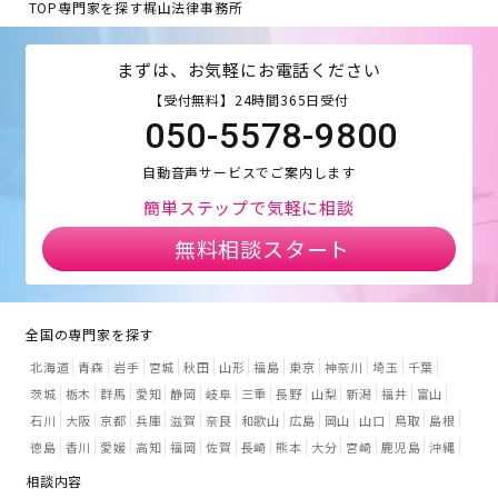
TOP
専門家を探す
梶山法律事務所
まずは、お気軽にお電話ください
【受付無料】24時間365日受付
050-5578-9800
自動音声サービスでご案内します
簡単ステップで気軽に相談
無料相談スタート
全国の専門家を探す
北海道
青森
岩手
宮城
秋田
山形
福島
東京
神奈川
埼玉
千葉
茨城
栃木
群馬
愛知
静岡
岐阜
三重
長野
山梨
新潟
福井
富山
石川
大阪
京都
兵庫
滋賀
奈良
和歌山
広島
岡山
山口
鳥取
島根
徳島
香川
愛媛
高知
福岡
佐賀
長崎
熊本
大分
宮崎
鹿児島
沖縄
相談内容