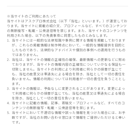
※当サイトのご利用にあたって
当サイトはアスクプロ株式会社（以下「当社」といいます。）が運営してお
ります。当サイトに掲載の紹介文、プロフィールなど、すべてのコンテンツ
の無断複写・転載・公衆送信等を禁じます。また、当サイトのコンテンツを
利用された場合、以下の免責事項に同意したものとみなします。
当サイトには一般的な法律知識や事例に関する情報を掲載しております
が、これらの掲載情報は制作時点において、一般的な情報提供を目的と
したものであり、法律的なアドバイスや個別の事例への適用を行うもの
ではありません。
当社は、当サイトの情報の正確性の確保、最新情報への更新などに努め
ておりますが、当サイトの情報内容の正確性についていかなる保証も一
切致しません。当サイトの利用により利用者に何らかの損害が生じて
も、当社の故意又は重過失による場合を除き、当社として一切の責任を
負いません。情報の利用については利用者が一切の責任を負うこととし
ます。
当サイトの情報は、予告なしに変更されることがあります。変更によっ
て利用者に何らかの損害が生じても、当社の故意又は重過失による場合
を除き、当社として一切の責任を負いません。
当サイトに記載の情報、記事、寄稿文・プロフィールなど、すべてのコ
ンテンツの無断複写・転載・公衆送信等を禁じます。
当サイトにおいて不適切な情報や誤った情報を見つけた場合には、お手
数ですが、当社のお問い合わせ窓口まで情報をご提供いただけると幸い
です。