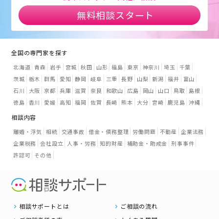
無料相談スタート
全国の専門家を探す
北海道
青森
岩手
宮城
秋田
山形
福島
東京
神奈川
埼玉
千葉
茨城
栃木
群馬
愛知
静岡
岐阜
三重
長野
山梨
新潟
福井
富山
石川
大阪
京都
兵庫
滋賀
奈良
和歌山
広島
岡山
山口
鳥取
島根
徳島
香川
愛媛
高知
福岡
佐賀
長崎
熊本
大分
宮崎
鹿児島
沖縄
相談内容
離婚・浮気
相続
交通事故
借金・債務整理
労働問題
不動産
企業法務
企業税務
会社設立
人事・労務
知的財産
補助金・助成金
刑事事件
許認可
その他
相談サポートとは
ご相談の流れ