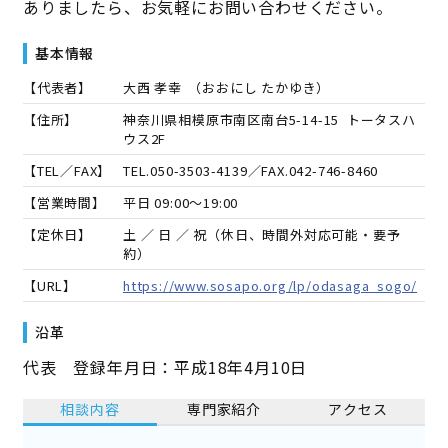
ありましたら、お気軽にお問い合わせください。
基本情報
【代表者】
大西 孝幸
（
おおにし たかゆき
）
【住所】
神奈川県相模原市南区南台5-14-15 トータスハ
ウス2F
【TEL／FAX】
TEL.
050-3503-4139
／FAX.
042-746-8460
【営業時間】
平日 09:00～19:00
【定休日】
土 ／ 日 ／ 祝（休日、時間外対応可能・要予
約）
【URL】
https://www.sosapo.org/lp/odasaga_sogo/
沿革
代表 登録年月日：平成18年4月10日
相談内容
専門家紹介
アクセス