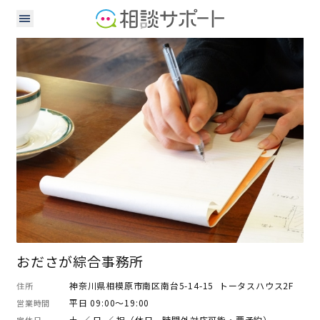
司法書士
行政書士
社会保険労務士
おださが綜合事務所
神奈川県相模原市南区南台5-14-15 トータスハウス2F
住所
平日 09:00～19:00
営業時間
土 ／ 日 ／ 祝（休日、時間外対応可能・要予約）
定休日