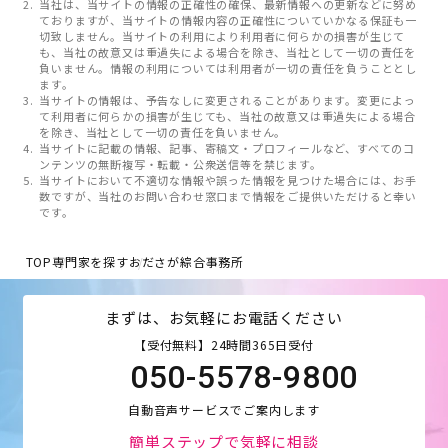
当社は、当サイトの情報の正確性の確保、最新情報への更新などに努め
ておりますが、当サイトの情報内容の正確性についていかなる保証も一
切致しません。当サイトの利用により利用者に何らかの損害が生じて
も、当社の故意又は重過失による場合を除き、当社として一切の責任を
負いません。情報の利用については利用者が一切の責任を負うこととし
ます。
当サイトの情報は、予告なしに変更されることがあります。変更によっ
て利用者に何らかの損害が生じても、当社の故意又は重過失による場合
を除き、当社として一切の責任を負いません。
当サイトに記載の情報、記事、寄稿文・プロフィールなど、すべてのコ
ンテンツの無断複写・転載・公衆送信等を禁じます。
当サイトにおいて不適切な情報や誤った情報を見つけた場合には、お手
数ですが、当社のお問い合わせ窓口まで情報をご提供いただけると幸い
です。
TOP
専門家を探す
おださが綜合事務所
まずは、お気軽にお電話ください
【受付無料】24時間365日受付
050-5578-9800
自動音声サービスでご案内します
簡単ステップで気軽に相談