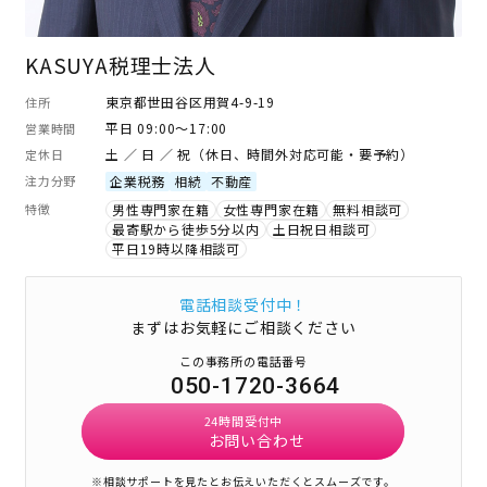
KASUYA税理士法人
東京都世田谷区用賀4-9-19
住所
平日 09:00～17:00
営業時間
土 ／ 日 ／ 祝（休日、時間外対応可能・要予約）
定休日
注力分野
企業税務
相続
不動産
特徴
男性専門家在籍
女性専門家在籍
無料相談可
最寄駅から徒歩5分以内
土日祝日相談可
平日19時以降相談可
電話相談受付中！
まずはお気軽にご相談ください
この事務所の電話番号
050-1720-3664
24時間受付中
お問い合わせ
※相談サポートを見たとお伝えいただくとスムーズです。