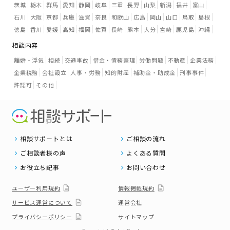
茨城
栃木
群馬
愛知
静岡
岐阜
三重
長野
山梨
新潟
福井
富山
石川
大阪
京都
兵庫
滋賀
奈良
和歌山
広島
岡山
山口
鳥取
島根
徳島
香川
愛媛
高知
福岡
佐賀
長崎
熊本
大分
宮崎
鹿児島
沖縄
相談内容
離婚・浮気
相続
交通事故
借金・債務整理
労働問題
不動産
企業法務
企業税務
会社設立
人事・労務
知的財産
補助金・助成金
刑事事件
許認可
その他
相談サポートとは
ご相談の流れ
ご相談者様の声
よくある質問
お役立ち記事
お問い合わせ
ユーザー利用規約
情報掲載規約
サービス運営について
運営会社
プライバシーポリシー
サイトマップ