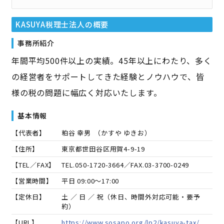
KASUYA税理士法人
の概要
事務所紹介
年間平均500件以上の実績。45年以上にわたり、多く
の経営者をサポートしてきた経験とノウハウで、皆
様の税の問題に幅広く対応いたします。
基本情報
【代表者】
粕谷 幸男
（
かすや ゆきお
）
【住所】
東京都世田谷区用賀4-9-19
【TEL／FAX】
TEL.
050-1720-3664
／FAX.
03-3700-0249
【営業時間】
平日 09:00～17:00
【定休日】
土 ／ 日 ／ 祝（休日、時間外対応可能・要予
約）
【URL】
https://www.sosapo.org/lp2/kasuya-tax/