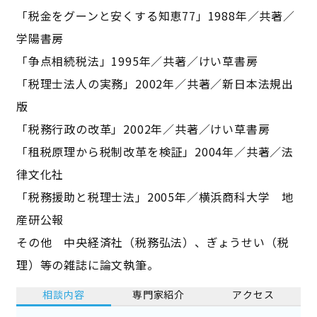
「税金をグーンと安くする知恵77」1988年／共著／
学陽書房
「争点相続税法」1995年／共著／けい草書房
「税理士法人の実務」2002年／共著／新日本法規出
版
「税務行政の改革」2002年／共著／けい草書房
「租税原理から税制改革を検証」2004年／共著／法
律文化社
「税務援助と税理士法」2005年／横浜商科大学 地
産研公報
その他 中央経済社（税務弘法）、ぎょうせい（税
理）等の雑誌に論文執筆。
相談内容
専門家紹介
アクセス