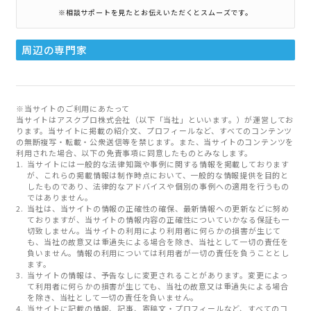
※相談サポートを見たとお伝えいただくとスムーズです。
周辺の専門家
※当サイトのご利用にあたって
当サイトはアスクプロ株式会社（以下「当社」といいます。）が運営してお
ります。当サイトに掲載の紹介文、プロフィールなど、すべてのコンテンツ
の無断複写・転載・公衆送信等を禁じます。また、当サイトのコンテンツを
利用された場合、以下の免責事項に同意したものとみなします。
当サイトには一般的な法律知識や事例に関する情報を掲載しております
が、これらの掲載情報は制作時点において、一般的な情報提供を目的と
したものであり、法律的なアドバイスや個別の事例への適用を行うもの
ではありません。
当社は、当サイトの情報の正確性の確保、最新情報への更新などに努め
ておりますが、当サイトの情報内容の正確性についていかなる保証も一
切致しません。当サイトの利用により利用者に何らかの損害が生じて
も、当社の故意又は重過失による場合を除き、当社として一切の責任を
負いません。情報の利用については利用者が一切の責任を負うこととし
ます。
当サイトの情報は、予告なしに変更されることがあります。変更によっ
て利用者に何らかの損害が生じても、当社の故意又は重過失による場合
を除き、当社として一切の責任を負いません。
当サイトに記載の情報、記事、寄稿文・プロフィールなど、すべてのコ