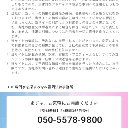
したものであり、法律的なアドバイスや個別の事例への適用を行うもの
ではありません。
当社は、当サイトの情報の正確性の確保、最新情報への更新などに努め
ておりますが、当サイトの情報内容の正確性についていかなる保証も一
切致しません。当サイトの利用により利用者に何らかの損害が生じて
も、当社の故意又は重過失による場合を除き、当社として一切の責任を
負いません。情報の利用については利用者が一切の責任を負うこととし
ます。
当サイトの情報は、予告なしに変更されることがあります。変更によっ
て利用者に何らかの損害が生じても、当社の故意又は重過失による場合
を除き、当社として一切の責任を負いません。
当サイトに記載の情報、記事、寄稿文・プロフィールなど、すべてのコ
ンテンツの無断複写・転載・公衆送信等を禁じます。
当サイトにおいて不適切な情報や誤った情報を見つけた場合には、お手
数ですが、当社のお問い合わせ窓口まで情報をご提供いただけると幸い
です。
TOP
専門家を探す
みなみ福岡法律事務所
まずは、お気軽にお電話ください
【受付無料】24時間365日受付
050-5578-9800