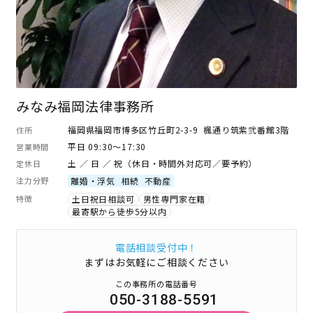
みなみ福岡法律事務所
福岡県福岡市博多区竹丘町2-3-9 楓通り筑紫弐番館3階
住所
平日 09:30～17:30
営業時間
土 ／ 日 ／ 祝（休日・時間外対応可／要予約）
定休日
注力分野
離婚・浮気
相続
不動産
特徴
土日祝日相談可
男性専門家在籍
最寄駅から徒歩5分以内
電話相談受付中！
まずはお気軽にご相談ください
この事務所の電話番号
050-3188-5591