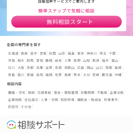
自動音声サービスでご案内します
簡単ステップで気軽に相談
無料相談スタート
全国の専門家を探す
北海道
青森
岩手
宮城
秋田
山形
福島
東京
神奈川
埼玉
千葉
茨城
栃木
群馬
愛知
静岡
岐阜
三重
長野
山梨
新潟
福井
富山
石川
大阪
京都
兵庫
滋賀
奈良
和歌山
広島
岡山
山口
鳥取
島根
徳島
香川
愛媛
高知
福岡
佐賀
長崎
熊本
大分
宮崎
鹿児島
沖縄
相談内容
離婚・浮気
相続
交通事故
借金・債務整理
労働問題
不動産
企業法務
企業税務
会社設立
人事・労務
知的財産
補助金・助成金
刑事事件
許認可
その他