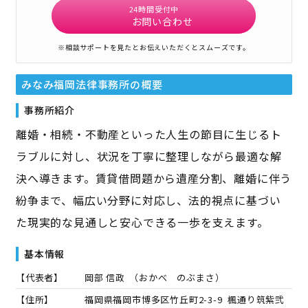
24時間受付中
お問い合わせ
※相談サポートを見たとお伝えいただくとスムーズです。
みなみ福岡法律事務所
の概要
事務所紹介
離婚・相続・不動産といった人生の節目に生じるト
ラブルに対し、状況を丁寧に整理しながら最適な解
決へ導きます。賃貸借問題から遺産分割、離婚に伴う
紛争まで、幅広い分野に対応し、法的視点に基づい
た現実的な見通しと安心できる一歩を支えます。
基本情報
【代表者】
岡部 信政
（
おかべ のぶまさ
）
【住所】
福岡県福岡市博多区竹丘町2-3-9 楓通り筑紫弐