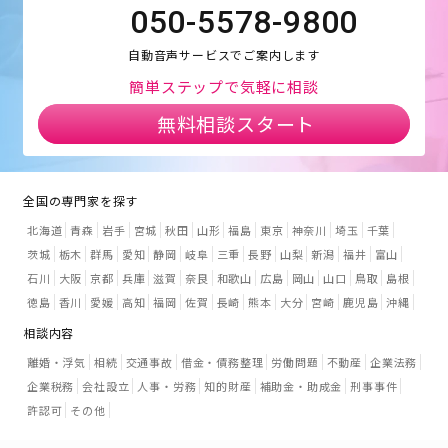
050-5578-9800
自動音声サービスでご案内します
簡単ステップで気軽に相談
無料相談スタート
全国の専門家を探す
北海道
青森
岩手
宮城
秋田
山形
福島
東京
神奈川
埼玉
千葉
茨城
栃木
群馬
愛知
静岡
岐阜
三重
長野
山梨
新潟
福井
富山
石川
大阪
京都
兵庫
滋賀
奈良
和歌山
広島
岡山
山口
鳥取
島根
徳島
香川
愛媛
高知
福岡
佐賀
長崎
熊本
大分
宮崎
鹿児島
沖縄
相談内容
離婚・浮気
相続
交通事故
借金・債務整理
労働問題
不動産
企業法務
企業税務
会社設立
人事・労務
知的財産
補助金・助成金
刑事事件
許認可
その他