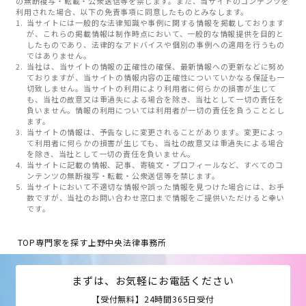
の無断複写・転載・公衆送信等を禁じます。また、当サイトのコンテンツを
利用された場合、以下の免責事項に同意したものとみなします。
当サイトには一般的な法律知識や事例に関する情報を掲載しております
が、これらの掲載情報は制作時点において、一般的な情報提供を目的と
したものであり、法律的なアドバイスや個別の事例への適用を行うもの
ではありません。
当社は、当サイトの情報の正確性の確保、最新情報への更新などに努め
ておりますが、当サイトの情報内容の正確性についていかなる保証も一
切致しません。当サイトの利用により利用者に何らかの損害が生じて
も、当社の故意又は重過失による場合を除き、当社として一切の責任を
負いません。情報の利用については利用者が一切の責任を負うこととし
ます。
当サイトの情報は、予告なしに変更されることがあります。変更によっ
て利用者に何らかの損害が生じても、当社の故意又は重過失による場合
を除き、当社として一切の責任を負いません。
当サイトに記載の情報、記事、寄稿文・プロフィールなど、すべてのコ
ンテンツの無断複写・転載・公衆送信等を禁じます。
当サイトにおいて不適切な情報や誤った情報を見つけた場合には、お手
数ですが、当社のお問い合わせ窓口まで情報をご提供いただけると幸い
です。
TOP
専門家を探す
上野中央法律事務所
まずは、お気軽にお電話ください
【受付無料】24時間365日受付