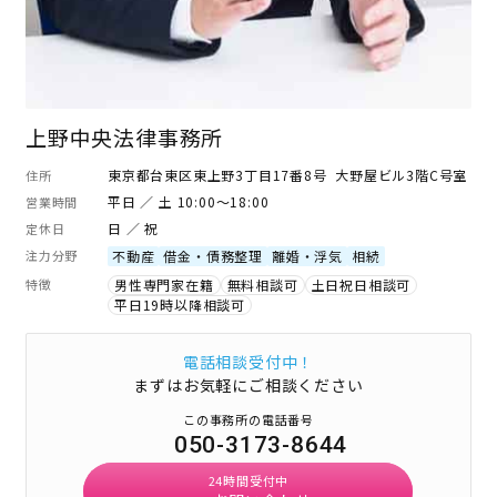
上野中央法律事務所
東京都台東区東上野3丁目17番8号 大野屋ビル3階C号室
住所
平日 ／ 土 10:00～18:00
営業時間
日 ／ 祝
定休日
注力分野
不動産
借金・債務整理
離婚・浮気
相続
特徴
男性専門家在籍
無料相談可
土日祝日相談可
平日19時以降相談可
電話相談受付中！
まずはお気軽にご相談ください
この事務所の電話番号
050-3173-8644
24時間受付中