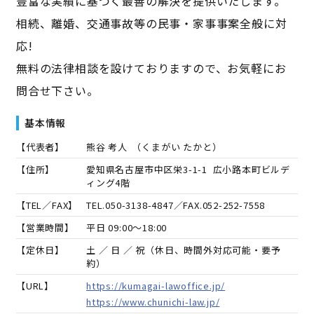
豊富な実績に基づく最善の解決を提供いたします。
相続、離婚、交通事故等の民事・家事事案全般に対
応!
無料の法律相談を設けておりますので、お気軽にお
問合せ下さい。
基本情報
【代表者】
熊谷 考人
（
くまがい たかと
）
【住所】
愛知県名古屋市中区栄3-1-1 広小路本町ビルデ
ィング4階
【TEL／FAX】
TEL.
050-3138-4847
／FAX.
052-252-7558
【営業時間】
平日 09:00～18:00
【定休日】
土 ／ 日 ／ 祝（休日、時間外対応可能・要予
約）
【URL】
https://kumagai-lawoffice.jp/
https://www.chunichi-law.jp/