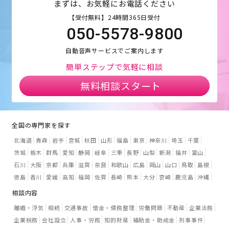
まずは、お気軽にお電話ください
【受付無料】24時間365日受付
050-5578-9800
自動音声サービスでご案内します
簡単ステップで気軽に相談
無料相談スタート
全国の専門家を探す
北海道
青森
岩手
宮城
秋田
山形
福島
東京
神奈川
埼玉
千葉
茨城
栃木
群馬
愛知
静岡
岐阜
三重
長野
山梨
新潟
福井
富山
石川
大阪
京都
兵庫
滋賀
奈良
和歌山
広島
岡山
山口
鳥取
島根
徳島
香川
愛媛
高知
福岡
佐賀
長崎
熊本
大分
宮崎
鹿児島
沖縄
相談内容
離婚・浮気
相続
交通事故
借金・債務整理
労働問題
不動産
企業法務
企業税務
会社設立
人事・労務
知的財産
補助金・助成金
刑事事件