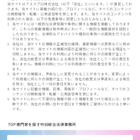
当サイトはアスクプロ株式会社（以下「当社」といいます。）が運営してお
ります。当サイトに掲載の紹介文、プロフィールなど、すべてのコンテンツ
の無断複写・転載・公衆送信等を禁じます。また、当サイトのコンテンツを
利用された場合、以下の免責事項に同意したものとみなします。
当サイトには一般的な法律知識や事例に関する情報を掲載しております
が、これらの掲載情報は制作時点において、一般的な情報提供を目的と
したものであり、法律的なアドバイスや個別の事例への適用を行うもの
ではありません。
当社は、当サイトの情報の正確性の確保、最新情報への更新などに努め
ておりますが、当サイトの情報内容の正確性についていかなる保証も一
切致しません。当サイトの利用により利用者に何らかの損害が生じて
も、当社の故意又は重過失による場合を除き、当社として一切の責任を
負いません。情報の利用については利用者が一切の責任を負うこととし
ます。
当サイトの情報は、予告なしに変更されることがあります。変更によっ
て利用者に何らかの損害が生じても、当社の故意又は重過失による場合
を除き、当社として一切の責任を負いません。
当サイトに記載の情報、記事、寄稿文・プロフィールなど、すべてのコ
ンテンツの無断複写・転載・公衆送信等を禁じます。
当サイトにおいて不適切な情報や誤った情報を見つけた場合には、お手
数ですが、当社のお問い合わせ窓口まで情報をご提供いただけると幸い
です。
TOP
専門家を探す
中日綜合法律事務所