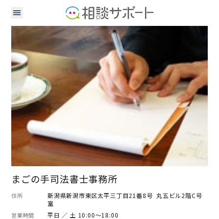
司法書士
行政書士
まごの手司法書士事務所
新潟県新潟市東区太平三丁目21番8号 丸五ビル2階C号
住所
室
平日 ／ 土 10:00～18:00
営業時間