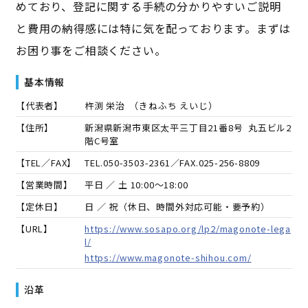
めており、登記に関する手続の分かりやすいご説明
と費用の納得感には特に気を配っております。まずは
お困り事をご相談ください。
基本情報
【代表者】
杵渕 栄治
（
きねふち えいじ
）
【住所】
新潟県新潟市東区太平三丁目21番8号 丸五ビル2
階C号室
【TEL／FAX】
TEL.
050-3503-2361
／FAX.
025-256-8809
【営業時間】
平日 ／ 土 10:00～18:00
【定休日】
日 ／ 祝（休日、時間外対応可能・要予約）
【URL】
https://www.sosapo.org/lp2/magonote-lega
l/
https://www.magonote-shihou.com/
沿革