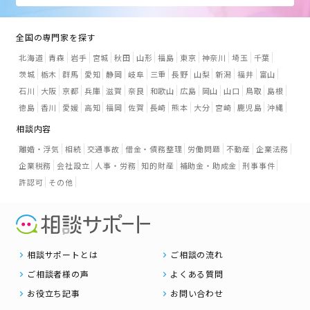
全国の専門家を探す
北海道
青森
岩手
宮城
秋田
山形
福島
東京
神奈川
埼玉
千葉
茨城
栃木
群馬
愛知
静岡
岐阜
三重
長野
山梨
新潟
福井
富山
石川
大阪
京都
兵庫
滋賀
奈良
和歌山
広島
岡山
山口
鳥取
島根
徳島
香川
愛媛
高知
福岡
佐賀
長崎
熊本
大分
宮崎
鹿児島
沖縄
相談内容
離婚・浮気
相続
交通事故
借金・債務整理
労働問題
不動産
企業法務
企業税務
会社設立
人事・労務
知的財産
補助金・助成金
刑事事件
許認可
その他
相談サポートとは
ご相談の流れ
ご相談者様の声
よくある質問
お役立ち記事
お問い合わせ