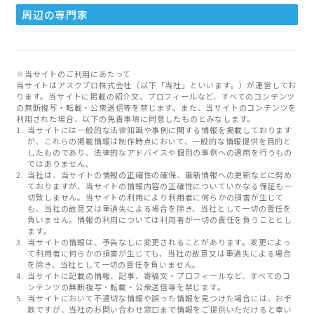
周辺の専門家
※当サイトのご利用にあたって
当サイトはアスクプロ株式会社（以下「当社」といいます。）が運営してお
ります。当サイトに掲載の紹介文、プロフィールなど、すべてのコンテンツ
の無断複写・転載・公衆送信等を禁じます。また、当サイトのコンテンツを
利用された場合、以下の免責事項に同意したものとみなします。
当サイトには一般的な法律知識や事例に関する情報を掲載しております
が、これらの掲載情報は制作時点において、一般的な情報提供を目的と
したものであり、法律的なアドバイスや個別の事例への適用を行うもの
ではありません。
当社は、当サイトの情報の正確性の確保、最新情報への更新などに努め
ておりますが、当サイトの情報内容の正確性についていかなる保証も一
切致しません。当サイトの利用により利用者に何らかの損害が生じて
も、当社の故意又は重過失による場合を除き、当社として一切の責任を
負いません。情報の利用については利用者が一切の責任を負うこととし
ます。
当サイトの情報は、予告なしに変更されることがあります。変更によっ
て利用者に何らかの損害が生じても、当社の故意又は重過失による場合
を除き、当社として一切の責任を負いません。
当サイトに記載の情報、記事、寄稿文・プロフィールなど、すべてのコ
ンテンツの無断複写・転載・公衆送信等を禁じます。
当サイトにおいて不適切な情報や誤った情報を見つけた場合には、お手
数ですが、当社のお問い合わせ窓口まで情報をご提供いただけると幸い