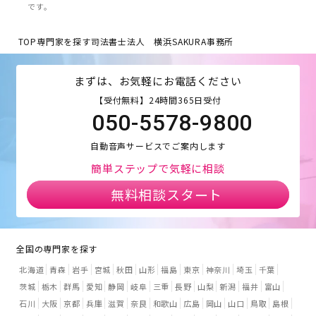
です。
TOP
専門家を探す
司法書士法人 横浜SAKURA事務所
まずは、お気軽にお電話ください
【受付無料】24時間365日受付
050-5578-9800
自動音声サービスでご案内します
簡単ステップで気軽に相談
無料相談スタート
全国の専門家を探す
北海道
青森
岩手
宮城
秋田
山形
福島
東京
神奈川
埼玉
千葉
茨城
栃木
群馬
愛知
静岡
岐阜
三重
長野
山梨
新潟
福井
富山
石川
大阪
京都
兵庫
滋賀
奈良
和歌山
広島
岡山
山口
鳥取
島根