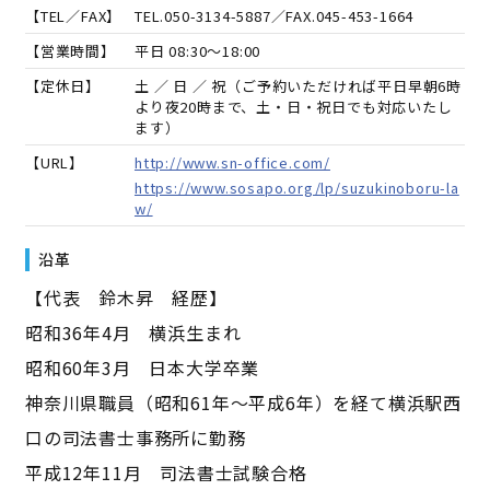
【TEL／FAX】
TEL.
050-3134-5887
／FAX.
045-453-1664
【営業時間】
平日 08:30～18:00
【定休日】
土 ／ 日 ／ 祝（ご予約いただければ平日早朝6時
より夜20時まで、土・日・祝日でも対応いたし
ます）
【URL】
http://www.sn-office.com/
https://www.sosapo.org/lp/suzukinoboru-la
w/
沿革
【代表 鈴木昇 経歴】
昭和36年4月 横浜生まれ
昭和60年3月 日本大学卒業
神奈川県職員（昭和61年～平成6年）を経て横浜駅西
口の司法書士事務所に勤務
平成12年11月 司法書士試験合格