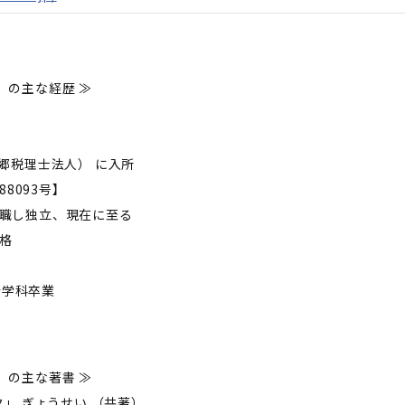
） の主な経歴 ≫
本郷税理士法人） に入所
88093号】
を退職し独立、現在に至る
合格
会学科卒業
） の主な著書 ≫
」 ぎょうせい （共著）