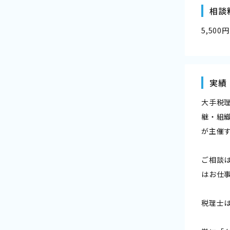
相談
5,500円
実績
大手税
継・組
が主催
ご相談
はお仕
税理士