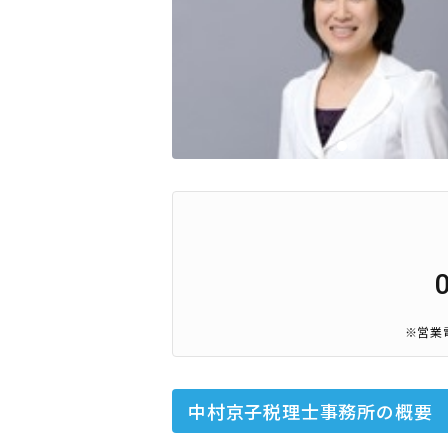
※営業
中村京子税理士事務所
の概要