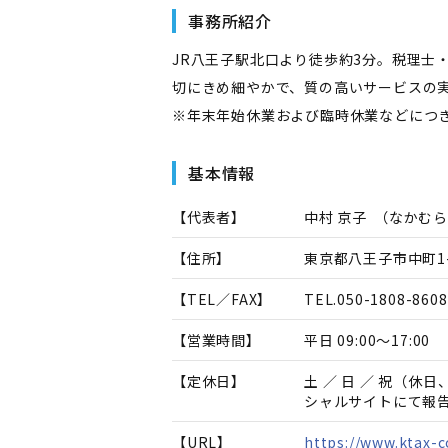
事務所紹介
JR八王子駅北口より徒歩約3分。税理士
切にきめ細やかで、質の高いサービスの
※年末年始休業および臨時休業などにつ
基本情報
【代表者】
中村 京子
（
なかむら
【住所】
東京都八王子市中町1-
【TEL／FAX】
TEL.
050-1808-8608
【営業時間】
平日 09:00～17:00
【定休日】
土 ／ 日 ／ 祝（
シャルサイトにて報
【URL】
https://www.ktax-c