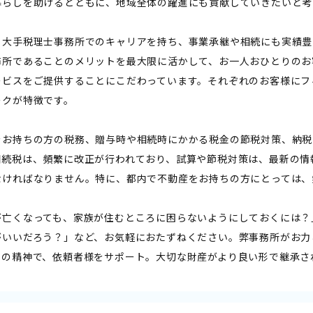
暮らしを助けるとともに、地域全体の躍進にも貢献していきたいと考
、大手税理士事務所でのキャリアを持ち、事業承継や相続にも実績豊
務所であることのメリットを最大限に活かして、お一人おひとりのお
ービスをご提供することにこだわっています。それぞれのお客様にフ
ークが特徴です。
をお持ちの方の税務、贈与時や相続時にかかる税金の節税対策、納税
相続税は、頻繁に改正が行われており、試算や節税対策は、最新の情
なければなりません。特に、都内で不動産をお持ちの方にとっては、
が亡くなっても、家族が住むところに困らないようにしておくには？
がいいだろう？」など、お気軽におたずねください。弊事務所がお力
トの精神で、依頼者様をサポート。大切な財産がより良い形で継承さ