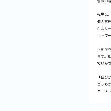
皆様の
代表は
個人事
かなサ
ットワ
不動産
ます。
ていか
「自分
どっち
ァース