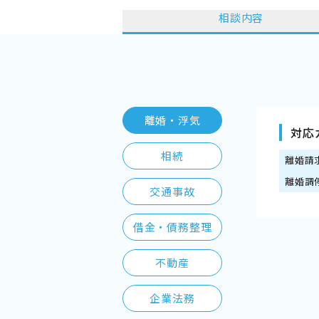
相談内容
離婚・浮気
対応
相続
離婚請
離婚調
交通事故
借金・債務整理
不動産
企業法務