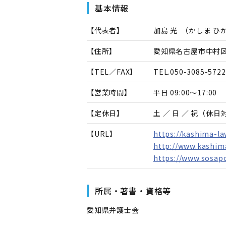
基本情報
【代表者】
加島 光
（
かしま ひ
【住所】
愛知県名古屋市中村区
【TEL／FAX】
TEL.
050-3085-5722
【営業時間】
平日 09:00～17:00
【定休日】
土 ／ 日 ／ 祝（休
【URL】
https://kashima-la
http://www.kashim
https://www.sosap
所属・著書・資格等
愛知県弁護士会