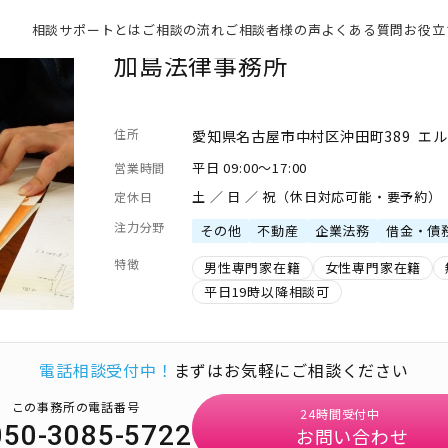
相談サポートとは
ご相談の流れ
ご相談者様の声
よくある質問
お役立
加島法律事務所
住所
愛知県名古屋市中村区沖田町389 エ
平日 09:00～17:00
営業時間
土 ／ 日 ／ 祝（休日対応可能・要予約）
定休日
注力分野
その他
不動産
企業法務
借金・債
特徴
男性専門家在籍
女性専門家在籍
平日19時以降相談可
電話相談受付中！
まずはお気軽にご相談ください
この事務所の電話番号
24時間受付中
050-3085-5722
お問い合わせ