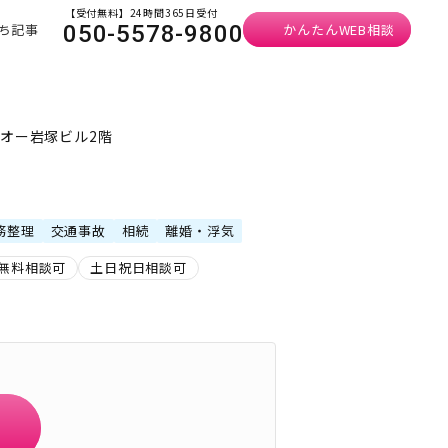
【受付無料】24時間365日受付
ち記事
かんたんWEB相談
050-5578-9800
ルオー岩塚ビル2階
務整理
交通事故
相続
離婚・浮気
無料相談可
土日祝日相談可