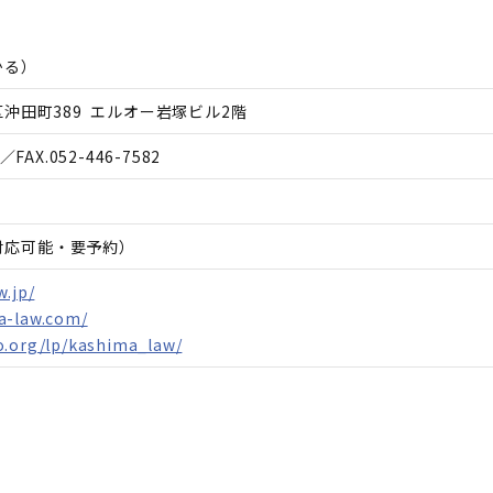
かる
）
沖田町389 エルオー岩塚ビル2階
／FAX.
052-446-7582
日対応可能・要予約）
w.jp/
a-law.com/
o.org/lp/kashima_law/