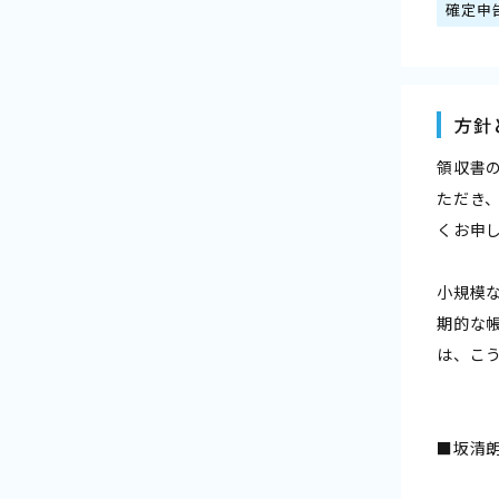
確定申
方針
領収書
ただき
くお申
小規模
期的な
は、こ
■坂清