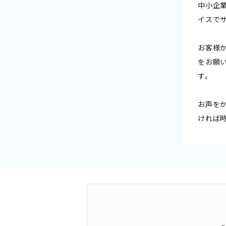
中小企
イスで
お客様
をお願
す。
お声を
ければ