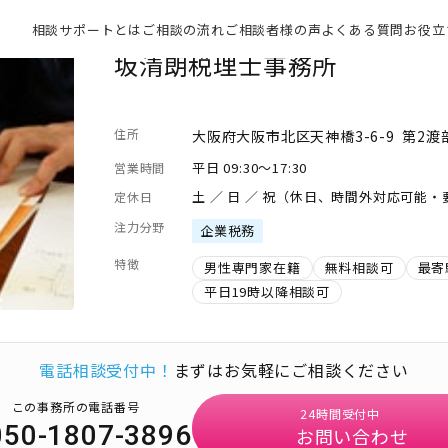
相談サポートとは
ご相談の流れ
ご相談者様の声
よくある質問
お役立
坂清朗税理士事務所
住所
大阪府大阪市北区天神橋3-6-9 第2渡
平日 09:30～17:30
営業時間
土 ／ 日 ／ 祝（休日、時間外対応可能
定休日
注力分野
企業税務
特徴
男性専門家在籍
無料相談可
最寄
平日19時以降相談可
電話相談受付中！
まずはお気軽にご相談ください
この事務所の電話番号
24時間受付中
050-1807-3896
お問い合わせ