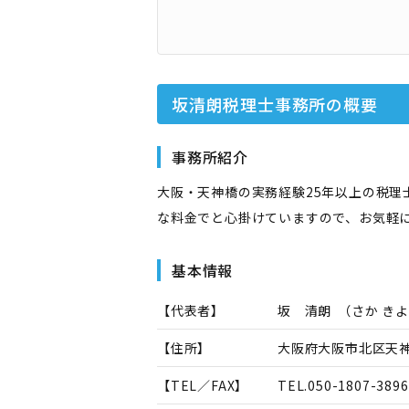
坂清朗税理士事務所
の概要
事務所紹介
大阪・天神橋の実務経験25年以上の税
な料金でと心掛けていますので、お気軽
基本情報
【代表者】
坂 清朗
（
さか き
【住所】
大阪府大阪市北区天神橋
【TEL／FAX】
TEL.
050-1807-3896