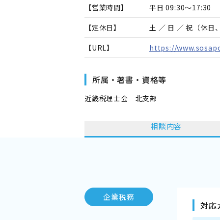
【営業時間】
平日 09:30～17:30
【定休日】
土 ／ 日 ／ 祝（休
【URL】
https://www.sosapo
所属・著書・資格等
近畿税理士会 北支部
相談内容
企業税務
対応