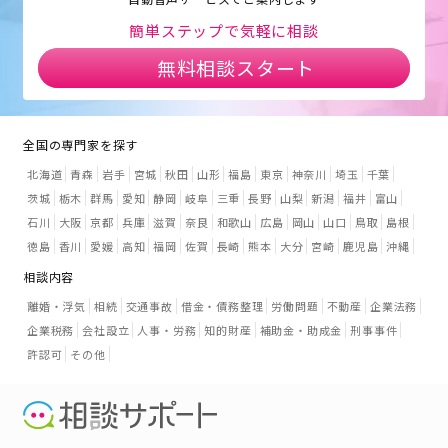
簡単ステップで気軽に相談
無料相談スタート
全国の専門家を探す
北海道
青森
岩手
宮城
秋田
山形
福島
東京
神奈川
埼玉
千葉
茨城
栃木
群馬
愛知
静岡
岐阜
三重
長野
山梨
新潟
福井
富山
石川
大阪
京都
兵庫
滋賀
奈良
和歌山
広島
岡山
山口
鳥取
島根
徳島
香川
愛媛
高知
福岡
佐賀
長崎
熊本
大分
宮崎
鹿児島
沖縄
相談内容
離婚・浮気
相続
交通事故
借金・債務整理
労働問題
不動産
企業法務
企業税務
会社設立
人事・労務
知的財産
補助金・助成金
刑事事件
許認可
その他