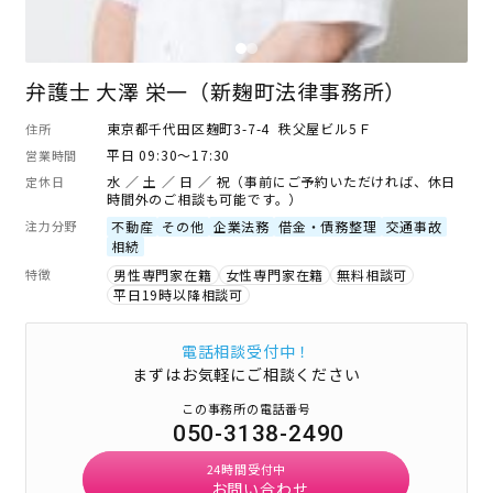
弁護士 大澤 栄一（新麹町法律事務所）
東京都千代田区麹町3-7-4 秩父屋ビル5Ｆ
住所
平日 09:30～17:30
営業時間
水 ／ 土 ／ 日 ／ 祝（事前にご予約いただければ、休日
定休日
時間外のご相談も可能です。）
注力分野
不動産
その他
企業法務
借金・債務整理
交通事故
相続
特徴
男性専門家在籍
女性専門家在籍
無料相談可
平日19時以降相談可
電話相談受付中！
まずはお気軽にご相談ください
この事務所の電話番号
050-3138-2490
24時間受付中
お問い合わせ