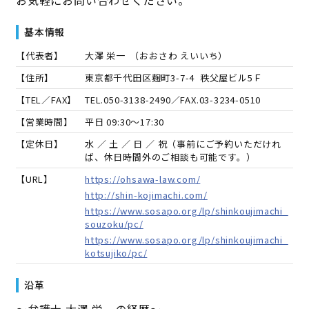
基本情報
【代表者】
大澤 栄一
（
おおさわ えいいち
）
【住所】
東京都千代田区麹町3-7-4 秩父屋ビル5Ｆ
【TEL／FAX】
TEL.
050-3138-2490
／FAX.
03-3234-0510
【営業時間】
平日 09:30～17:30
【定休日】
水 ／ 土 ／ 日 ／ 祝（事前にご予約いただけれ
ば、休日時間外のご相談も可能です。）
【URL】
https://ohsawa-law.com/
http://shin-kojimachi.com/
https://www.sosapo.org/lp/shinkoujimachi_
souzoku/pc/
https://www.sosapo.org/lp/shinkoujimachi_
kotsujiko/pc/
沿革
～弁護士 大澤 栄一の経歴～