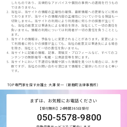
したものであり、法律的なアドバイスや個別の事例への適用を行うもの
ではありません。
当社は、当サイトの情報の正確性の確保、最新情報への更新などに努め
ておりますが、当サイトの情報内容の正確性についていかなる保証も一
切致しません。当サイトの利用により利用者に何らかの損害が生じて
も、当社の故意又は重過失による場合を除き、当社として一切の責任を
負いません。情報の利用については利用者が一切の責任を負うこととし
ます。
当サイトの情報は、予告なしに変更されることがあります。変更によっ
て利用者に何らかの損害が生じても、当社の故意又は重過失による場合
を除き、当社として一切の責任を負いません。
当サイトに記載の情報、記事、寄稿文・プロフィールなど、すべてのコ
ンテンツの無断複写・転載・公衆送信等を禁じます。
当サイトにおいて不適切な情報や誤った情報を見つけた場合には、お手
数ですが、当社のお問い合わせ窓口まで情報をご提供いただけると幸い
です。
TOP
専門家を探す
弁護士 大澤 栄一（新麹町法律事務所）
まずは、お気軽にお電話ください
【受付無料】24時間365日受付
050-5578-9800
自動音声サービスでご案内します