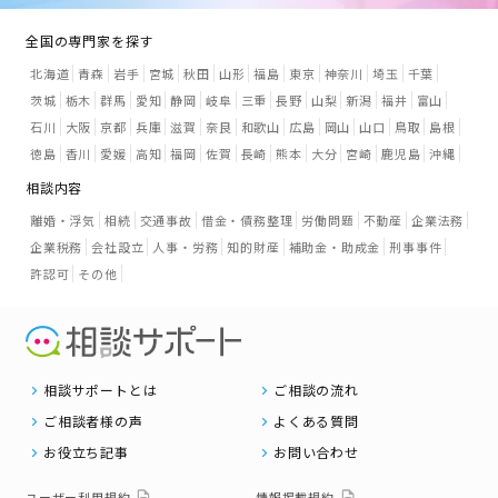
全国の専門家を探す
北海道
青森
岩手
宮城
秋田
山形
福島
東京
神奈川
埼玉
千葉
茨城
栃木
群馬
愛知
静岡
岐阜
三重
長野
山梨
新潟
福井
富山
石川
大阪
京都
兵庫
滋賀
奈良
和歌山
広島
岡山
山口
鳥取
島根
徳島
香川
愛媛
高知
福岡
佐賀
長崎
熊本
大分
宮崎
鹿児島
沖縄
相談内容
離婚・浮気
相続
交通事故
借金・債務整理
労働問題
不動産
企業法務
企業税務
会社設立
人事・労務
知的財産
補助金・助成金
刑事事件
許認可
その他
相談サポートとは
ご相談の流れ
ご相談者様の声
よくある質問
お役立ち記事
お問い合わせ
ユーザー利用規約
情報掲載規約