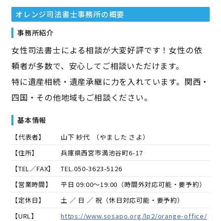
オレンジ司法書士事務所
の概要
事務所紹介
女性司法書士による相談が大変好評です！女性の依
頼者が多数で、安心してご相談いただけます。
特に遺産相続・遺産承継に力を入れています。関西・
四国・その他地域もご相談ください。
基本情報
【代表者】
山下 紗代
（
やました さよ
）
【住所】
兵庫県西宮市満池谷町6-17
【TEL／FAX】
TEL.
050-3623-5126
【営業時間】
平日 09:00～19:00（時間外対応可能・要予約）
【定休日】
土 ／ 日 ／ 祝（休日対応可能・要予約）
【URL】
https://www.sosapo.org/lp2/orange-office/