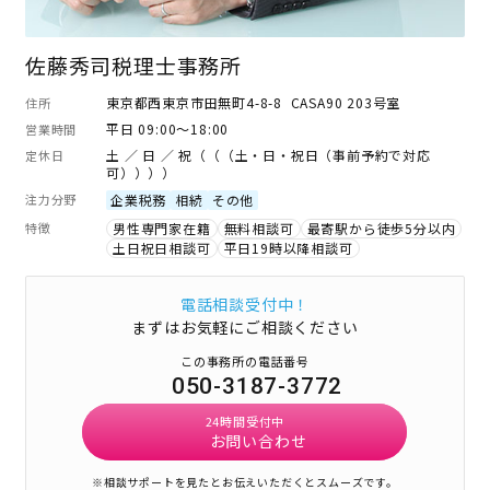
佐藤秀司税理士事務所
東京都西東京市田無町4-8-8 CASA90 203号室
住所
平日 09:00～18:00
営業時間
土 ／ 日 ／ 祝（（（土・日・祝日（事前予約で対応
定休日
可））））
注力分野
企業税務
相続
その他
特徴
男性専門家在籍
無料相談可
最寄駅から徒歩5分以内
土日祝日相談可
平日19時以降相談可
電話相談受付中！
まずはお気軽にご相談ください
この事務所の電話番号
050-3187-3772
24時間受付中
お問い合わせ
※相談サポートを見たとお伝えいただくとスムーズです。