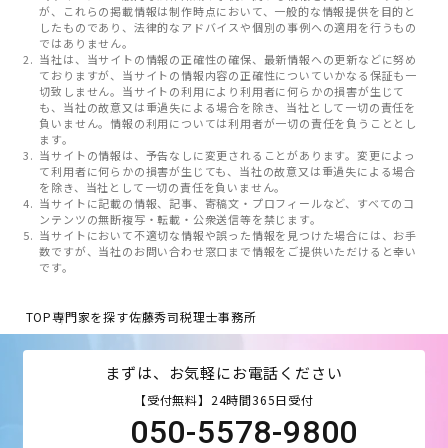
が、これらの掲載情報は制作時点において、一般的な情報提供を目的と
したものであり、法律的なアドバイスや個別の事例への適用を行うもの
ではありません。
当社は、当サイトの情報の正確性の確保、最新情報への更新などに努め
ておりますが、当サイトの情報内容の正確性についていかなる保証も一
切致しません。当サイトの利用により利用者に何らかの損害が生じて
も、当社の故意又は重過失による場合を除き、当社として一切の責任を
負いません。情報の利用については利用者が一切の責任を負うこととし
ます。
当サイトの情報は、予告なしに変更されることがあります。変更によっ
て利用者に何らかの損害が生じても、当社の故意又は重過失による場合
を除き、当社として一切の責任を負いません。
当サイトに記載の情報、記事、寄稿文・プロフィールなど、すべてのコ
ンテンツの無断複写・転載・公衆送信等を禁じます。
当サイトにおいて不適切な情報や誤った情報を見つけた場合には、お手
数ですが、当社のお問い合わせ窓口まで情報をご提供いただけると幸い
です。
TOP
専門家を探す
佐藤秀司税理士事務所
まずは、お気軽にお電話ください
【受付無料】24時間365日受付
050-5578-9800