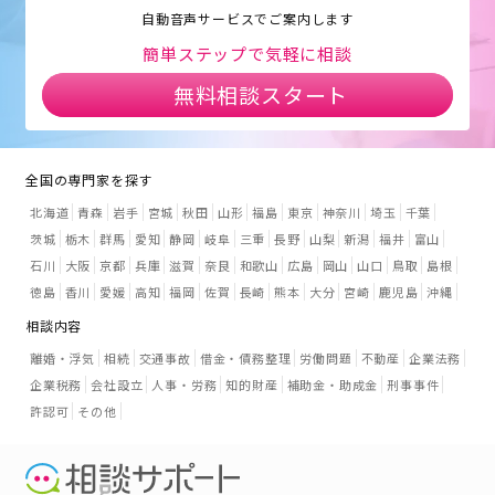
自動音声サービスでご案内します
簡単ステップで気軽に相談
無料相談スタート
全国の専門家を探す
北海道
青森
岩手
宮城
秋田
山形
福島
東京
神奈川
埼玉
千葉
茨城
栃木
群馬
愛知
静岡
岐阜
三重
長野
山梨
新潟
福井
富山
石川
大阪
京都
兵庫
滋賀
奈良
和歌山
広島
岡山
山口
鳥取
島根
徳島
香川
愛媛
高知
福岡
佐賀
長崎
熊本
大分
宮崎
鹿児島
沖縄
相談内容
離婚・浮気
相続
交通事故
借金・債務整理
労働問題
不動産
企業法務
企業税務
会社設立
人事・労務
知的財産
補助金・助成金
刑事事件
許認可
その他