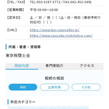
【TEL／FAX】
TEL.
050-3187-3772
／FAX.
042-452-5691
【営業時間】
平日 09:00～18:00
【定休日】
土 ／ 日 ／ 祝（（（土・日・祝日（事前予約で
対応可））））
【URL】
https://www.tax-counsellor.jp/
https://www.souzoku-nishitokyo.com/
所属・著書・資格等
東京税理士会
相談内容
専門家紹介
アクセス
相続の相談
相続
企業税務
その他
対応カテゴリー