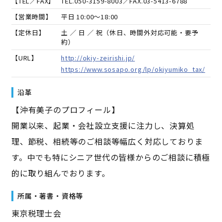
【TEL／FAX】
TEL.
050-3159-8003
／FAX.
03-5413-6788
【営業時間】
平日 10:00～18:00
【定休日】
土 ／ 日 ／ 祝（休日、時間外対応可能・要予
約）
【URL】
http://okiy-zeirishi.jp/
https://www.sosapo.org/lp/okiyumiko_tax/
沿革
【沖有美子のプロフィール】
開業以来、起業・会社設立支援に注力し、決算処
理、節税、相続等のご相談等幅広く対応しておりま
す。中でも特にシニア世代の皆様からのご相談に積極
的に取り組んでおります。
所属・著書・資格等
東京税理士会