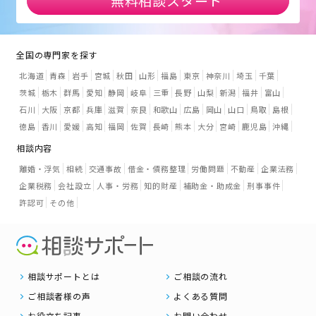
無料相談スタート
全国の専門家を探す
北海道
青森
岩手
宮城
秋田
山形
福島
東京
神奈川
埼玉
千葉
茨城
栃木
群馬
愛知
静岡
岐阜
三重
長野
山梨
新潟
福井
富山
石川
大阪
京都
兵庫
滋賀
奈良
和歌山
広島
岡山
山口
鳥取
島根
徳島
香川
愛媛
高知
福岡
佐賀
長崎
熊本
大分
宮崎
鹿児島
沖縄
相談内容
離婚・浮気
相続
交通事故
借金・債務整理
労働問題
不動産
企業法務
企業税務
会社設立
人事・労務
知的財産
補助金・助成金
刑事事件
許認可
その他
相談サポートとは
ご相談の流れ
ご相談者様の声
よくある質問
お役立ち記事
お問い合わせ