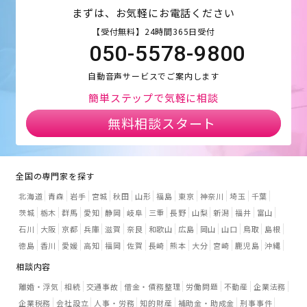
まずは、お気軽にお電話ください
【受付無料】24時間365日受付
050-5578-9800
自動音声サービスでご案内します
簡単ステップで気軽に相談
無料相談スタート
全国の専門家を探す
北海道
青森
岩手
宮城
秋田
山形
福島
東京
神奈川
埼玉
千葉
茨城
栃木
群馬
愛知
静岡
岐阜
三重
長野
山梨
新潟
福井
富山
石川
大阪
京都
兵庫
滋賀
奈良
和歌山
広島
岡山
山口
鳥取
島根
徳島
香川
愛媛
高知
福岡
佐賀
長崎
熊本
大分
宮崎
鹿児島
沖縄
相談内容
離婚・浮気
相続
交通事故
借金・債務整理
労働問題
不動産
企業法務
企業税務
会社設立
人事・労務
知的財産
補助金・助成金
刑事事件