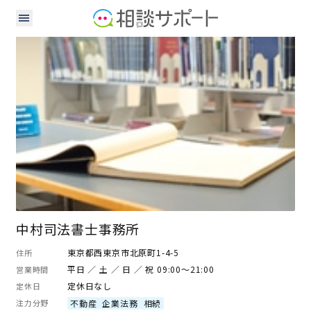
司法書士
中村司法書士事務所
東京都西東京市北原町1-4-5
住所
平日 ／ 土 ／ 日 ／ 祝 09:00～21:00
営業時間
定休日なし
定休日
注力分野
不動産
企業法務
相続