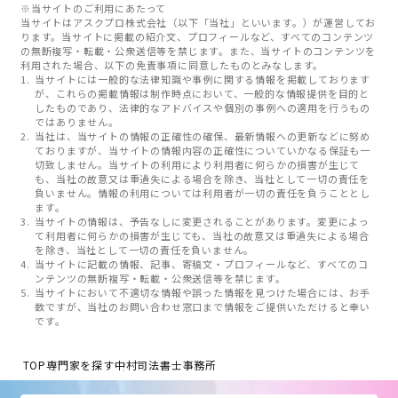
※当サイトのご利用にあたって
当サイトはアスクプロ株式会社（以下「当社」といいます。）が運営してお
ります。当サイトに掲載の紹介文、プロフィールなど、すべてのコンテンツ
の無断複写・転載・公衆送信等を禁じます。また、当サイトのコンテンツを
利用された場合、以下の免責事項に同意したものとみなします。
当サイトには一般的な法律知識や事例に関する情報を掲載しております
が、これらの掲載情報は制作時点において、一般的な情報提供を目的と
したものであり、法律的なアドバイスや個別の事例への適用を行うもの
ではありません。
当社は、当サイトの情報の正確性の確保、最新情報への更新などに努め
ておりますが、当サイトの情報内容の正確性についていかなる保証も一
切致しません。当サイトの利用により利用者に何らかの損害が生じて
も、当社の故意又は重過失による場合を除き、当社として一切の責任を
負いません。情報の利用については利用者が一切の責任を負うこととし
ます。
当サイトの情報は、予告なしに変更されることがあります。変更によっ
て利用者に何らかの損害が生じても、当社の故意又は重過失による場合
を除き、当社として一切の責任を負いません。
当サイトに記載の情報、記事、寄稿文・プロフィールなど、すべてのコ
ンテンツの無断複写・転載・公衆送信等を禁じます。
当サイトにおいて不適切な情報や誤った情報を見つけた場合には、お手
数ですが、当社のお問い合わせ窓口まで情報をご提供いただけると幸い
です。
TOP
専門家を探す
中村司法書士事務所