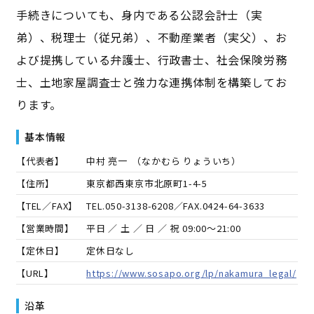
手続きについても、身内である公認会計士（実
弟）、税理士（従兄弟）、不動産業者（実父）、お
よび提携している弁護士、行政書士、社会保険労務
士、土地家屋調査士と強力な連携体制を構築してお
ります。
基本情報
【代表者】
中村 亮一
（
なかむら りょういち
）
【住所】
東京都西東京市北原町1-4-5
【TEL／FAX】
TEL.
050-3138-6208
／FAX.
0424-64-3633
【営業時間】
平日 ／ 土 ／ 日 ／ 祝 09:00～21:00
【定休日】
定休日なし
【URL】
https://www.sosapo.org/lp/nakamura_legal/
沿革