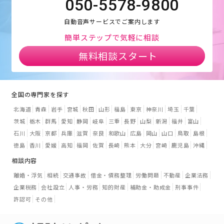
050-5578-9800
自動音声サービスでご案内します
簡単ステップで気軽に相談
無料相談スタート
全国の専門家を探す
北海道
青森
岩手
宮城
秋田
山形
福島
東京
神奈川
埼玉
千葉
茨城
栃木
群馬
愛知
静岡
岐阜
三重
長野
山梨
新潟
福井
富山
石川
大阪
京都
兵庫
滋賀
奈良
和歌山
広島
岡山
山口
鳥取
島根
徳島
香川
愛媛
高知
福岡
佐賀
長崎
熊本
大分
宮崎
鹿児島
沖縄
相談内容
離婚・浮気
相続
交通事故
借金・債務整理
労働問題
不動産
企業法務
企業税務
会社設立
人事・労務
知的財産
補助金・助成金
刑事事件
許認可
その他