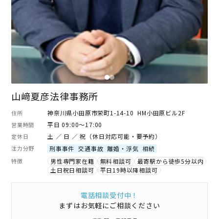
山﨑夏彦法律事務所
神奈川県小田原市栄町1-14-10 HM小田原ビル2F
住所
平日 09:00～17:00
営業時間
土 ／ 日 ／ 祝（休日対応可能・要予約）
定休日
注力分野
刑事事件
交通事故
離婚・浮気
相続
特徴
男性専門家在籍
無料相談可
最寄駅から徒歩5分以内
土日祝日相談可
平日19時以降相談可
電話相談受付中！
まずはお気軽にご相談ください