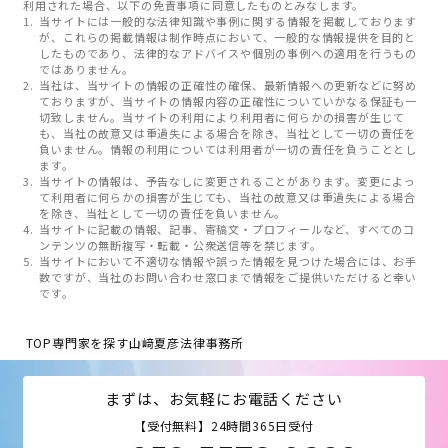
利用された場合、以下の免責事項に同意したものとみなします。
当サイトには一般的な法律知識や事例に関する情報を掲載しております
が、これらの掲載情報は制作時点において、一般的な情報提供を目的と
したものであり、法律的なアドバイスや個別の事例への適用を行うもの
ではありません。
当社は、当サイトの情報の正確性の確保、最新情報への更新などに努め
ておりますが、当サイトの情報内容の正確性についていかなる保証も一
切致しません。当サイトの利用により利用者に何らかの損害が生じて
も、当社の故意又は重過失による場合を除き、当社として一切の責任を
負いません。情報の利用については利用者が一切の責任を負うこととし
ます。
当サイトの情報は、予告なしに変更されることがあります。変更によっ
て利用者に何らかの損害が生じても、当社の故意又は重過失による場合
を除き、当社として一切の責任を負いません。
当サイトに記載の情報、記事、寄稿文・プロフィールなど、すべてのコ
ンテンツの無断複写・転載・公衆送信等を禁じます。
当サイトにおいて不適切な情報や誤った情報を見つけた場合には、お手
数ですが、当社のお問い合わせ窓口まで情報をご提供いただけると幸い
です。
TOP
専門家を探す
山﨑夏彦法律事務所
まずは、お気軽にお電話ください
【受付無料】24時間365日受付