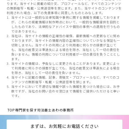
ります。当サイトに掲載の紹介文、プロフィールなど、すべてのコンテンツ
の無断複写・転載・公衆送信等を禁じます。また、当サイトのコンテンツを
利用された場合、以下の免責事項に同意したものとみなします。
当サイトには一般的な法律知識や事例に関する情報を掲載しております
が、これらの掲載情報は制作時点において、一般的な情報提供を目的と
したものであり、法律的なアドバイスや個別の事例への適用を行うもの
ではありません。
当社は、当サイトの情報の正確性の確保、最新情報への更新などに努め
ておりますが、当サイトの情報内容の正確性についていかなる保証も一
切致しません。当サイトの利用により利用者に何らかの損害が生じて
も、当社の故意又は重過失による場合を除き、当社として一切の責任を
負いません。情報の利用については利用者が一切の責任を負うこととし
ます。
当サイトの情報は、予告なしに変更されることがあります。変更によっ
て利用者に何らかの損害が生じても、当社の故意又は重過失による場合
を除き、当社として一切の責任を負いません。
当サイトに記載の情報、記事、寄稿文・プロフィールなど、すべてのコ
ンテンツの無断複写・転載・公衆送信等を禁じます。
当サイトにおいて不適切な情報や誤った情報を見つけた場合には、お手
数ですが、当社のお問い合わせ窓口まで情報をご提供いただけると幸い
です。
TOP
専門家を探す
司法書士あわの事務所
まずは、お気軽にお電話ください