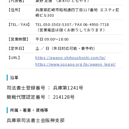
【代表者】
粟野 友康
（
あわの ともやす
）
【住所】
兵庫県尼崎市昭和通四丁目117番地 エスティ尼
崎ビル303
【TEL／FAX】
TEL.
050-3503-5307
／FAX.
06-4950-7718
（営業電話は固くお断りしております）
【営業時間】
平日 09:00～18:00
【定休日】
土 ／ 日（休日対応可能・要予約）
【URL】
https://awano-shihoushoshi.com/lp/
https://www.sosapo.org/lp/awano_legal/
沿革
司法書士登録番号 ： 兵庫第1241号
簡裁代理認定番号 ： 214128号
所属・著書・資格等
兵庫県司法書士会阪神支部