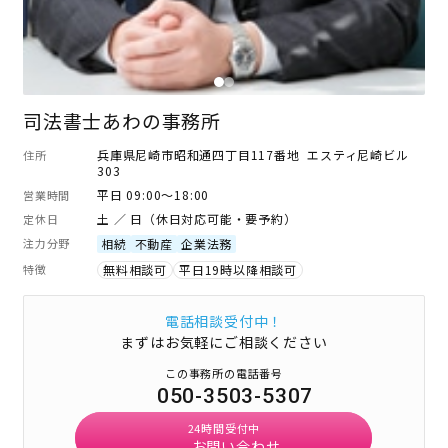
司法書士あわの事務所
兵庫県尼崎市昭和通四丁目117番地 エスティ尼崎ビル
住所
303
平日 09:00～18:00
営業時間
土 ／ 日（休日対応可能・要予約）
定休日
注力分野
相続
不動産
企業法務
特徴
無料相談可
平日19時以降相談可
電話相談受付中！
まずはお気軽にご相談ください
この事務所の電話番号
050-3503-5307
24時間受付中
お問い合わせ