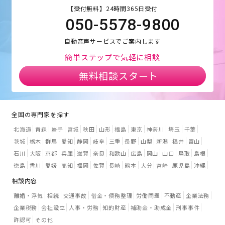
【受付無料】24時間365日受付
050-5578-9800
自動音声サービスでご案内します
簡単ステップで気軽に相談
無料相談スタート
全国の専門家を探す
北海道
青森
岩手
宮城
秋田
山形
福島
東京
神奈川
埼玉
千葉
茨城
栃木
群馬
愛知
静岡
岐阜
三重
長野
山梨
新潟
福井
富山
石川
大阪
京都
兵庫
滋賀
奈良
和歌山
広島
岡山
山口
鳥取
島根
徳島
香川
愛媛
高知
福岡
佐賀
長崎
熊本
大分
宮崎
鹿児島
沖縄
相談内容
離婚・浮気
相続
交通事故
借金・債務整理
労働問題
不動産
企業法務
企業税務
会社設立
人事・労務
知的財産
補助金・助成金
刑事事件
許認可
その他