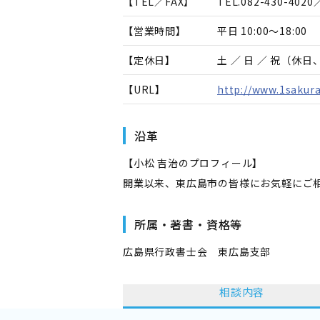
【TEL／FAX】
TEL.
082-430-4020
／
【営業時間】
平日 10:00～18:00
【定休日】
土 ／ 日 ／ 祝（休
【URL】
http://www.1sakur
沿革
【小松 吉治のプロフィール】
開業以来、東広島市の皆様にお気軽にご
所属・著書・資格等
広島県行政書士会 東広島支部
相談内容