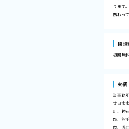
ります
携わっ
相談
初回無
実績
当事務
廿日市
町、神
郡、熊
市、浅