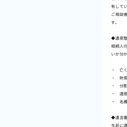
有して
ご相談
す。
◆遺産
相続人
いか分
・ 亡
・ 財
・ 分
・ 遺
・ 名
◆遺言
生前に