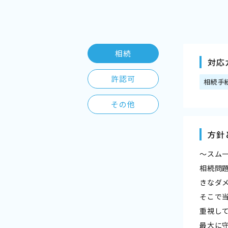
相続
対応
許認可
相続手
その他
方針
～スム
相続問
きなダ
そこで
重視し
最大に