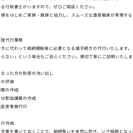
いる行政書士がいますので、ぜひご相談ください。
者様をはじめご家族・親族と協力し、スムーズな遺産継承が実現する
整理代行業務
の方に代わって相続開始後に必要となる諸手続きの代行いたします。
からない」という場合もご安心ください。懇切丁寧にご説明いたしま
くなった方の財産の洗い出し
産の評価
割案の作成
産分割協議書の作成
義変更事務代行
書の作成
遺言書を書いておくことで、相続争いを未然に防ぎ、いざ相続となっ