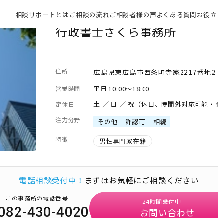
相談サポートとは
ご相談の流れ
ご相談者様の声
よくある質問
お役立
行政書士さくら事務所
住所
広島県東広島市西条町寺家2217番地2
平日 10:00～18:00
営業時間
土 ／ 日 ／ 祝（休日、時間外対応可能
定休日
注力分野
その他
許認可
相続
特徴
男性専門家在籍
電話相談受付中！
まずはお気軽にご相談ください
この事務所の電話番号
24時間受付中
082-430-4020
お問い合わせ