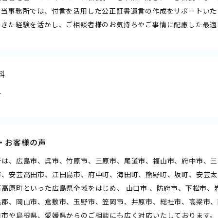
。当事務所では、付言を活用した公正証書遺言の作成をサポートいた
てきた経験を活かし、ご相談者様のお気持ちやご事情に配慮した最適
料
料
・お客様の声
所は、広島市、呉市、竹原市、三原市、尾道市、福山市、府中市、三
市、安芸高田市、江田島市、府中町、海田町、熊野町、坂町、安芸太
石高原町といった広島県全域をはじめ、 山口市 、防府市、下松市、
毛郡、岡山市、倉敷市、玉野市、笠岡市、井原市、総社市、高梁市、
口市や島根県、愛媛県からのご相談にも広く対応いたしております。