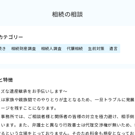
相続の相談
カテゴリー
続き
相続財産調査
相続人調査
代襲相続
生前対策
遺言
と特徴
ーズな遺産継承をお手伝いします～
題は家族や親族間でのやりとりが主となるため、一旦トラブルに発展
メージを残すことになります。
当事務所では、ご相談者様と関係者の皆様の対立を極力避け、相手側
ています。また、弁護士と異なり行政書士は代理交渉権が無いため、
守るという立場をとっておりません。そのため料金も格安となってお