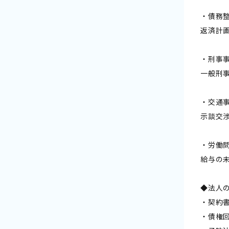
・債務
返済計
・刑事
一般刑
・交通
示談交
・労働
給与の
◆法人
・契約
・債権