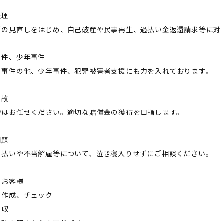
整理
画の見直しをはじめ、自己破産や民事再生、過払い金返還請求等に対
事件、少年事件
事事件の他、少年事件、犯罪被害者支援にも力を入れております。
事故
渉はお任せください。適切な賠償金の獲得を目指します。
問題
未払いや不当解雇等について、泣き寝入りせずにご相談ください。
のお客様
書作成、チェック
回収