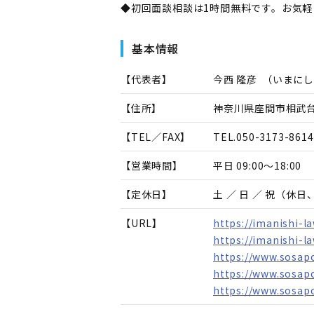
◆初回面談相談は1時間無料です。お気
基本情報
【代表者】
今西 隆彦
（
いまにし
【住所】
神奈川県座間市相武台1
【TEL／FAX】
TEL.
050-3173-8614
【営業時間】
平日 09:00～18:00
【定休日】
土 ／ 日 ／ 祝（休
【URL】
https://imanishi-la
https://imanishi-la
https://www.sosapo
https://www.sosap
https://www.sosap