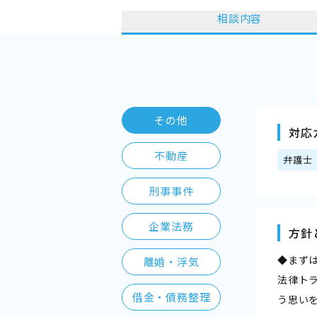
相談内容
その他
対応
不動産
弁護士
刑事事件
企業法務
方針
◆まず
離婚・浮気
法律ト
借金・債務整理
う思い