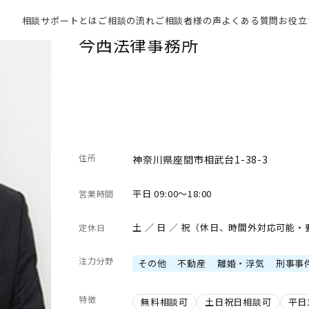
相談サポートとは
ご相談の流れ
ご相談者様の声
よくある質問
お役立
今西法律事務所
住所
神奈川県座間市相武台1-38-3
平日 09:00～18:00
営業時間
土 ／ 日 ／ 祝（休日、時間外対応可能
定休日
注力分野
その他
不動産
離婚・浮気
刑事事
特徴
無料相談可
土日祝日相談可
平日