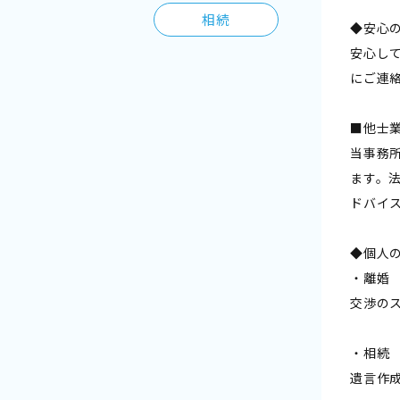
相続
◆安心
安心し
にご連
■他士
当事務
ます。
ドバイ
◆個人
・離婚
交渉の
・相続
遺言作