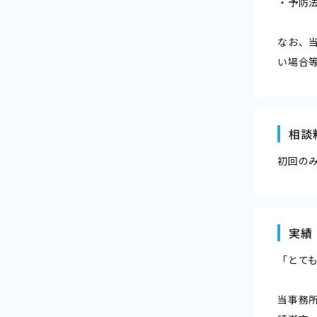
・予防
なお、
い場合
相談
初回の
実績
「とて
当事務