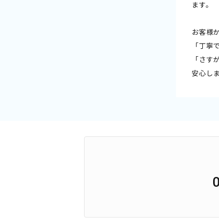
ます。
お客様
「丁寧
「さす
安心し