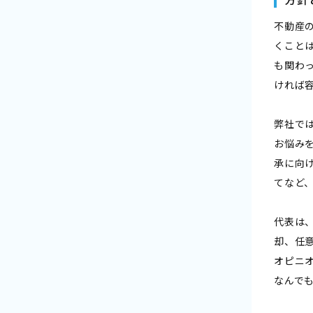
不動産
くこと
も関わ
ければ
弊社で
お悩み
承に向
てなど
代表は
却、任
オピニ
なんで