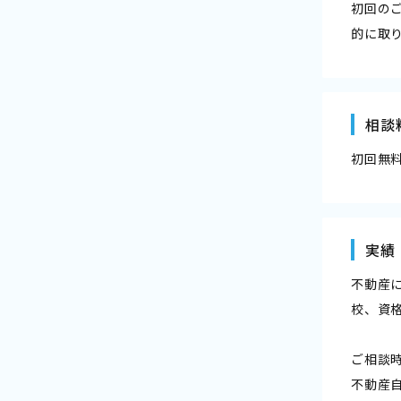
初回の
的に取
相談
初回無
実績
不動産
校、資
ご相談
不動産