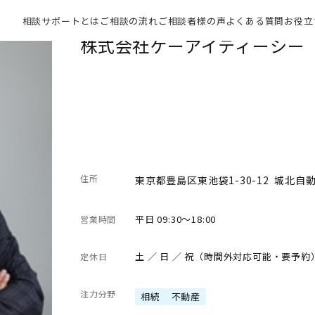
相談サポートとは
ご相談の流れ
ご相談者様の声
よくある質問
お役立
株式会社ケーアイティーシー
住所
東京都豊島区東池袋1-30-12 城北自
平日 09:30～18:00
営業時間
土 ／ 日 ／ 祝（時間外対応可能・要予約
定休日
注力分野
相続
不動産