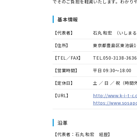
でそのご負担を軽減いたします。わかり
基本情報
【代表者】
石丸 和宏
（
いしまる
【住所】
東京都豊島区東池袋1-
【TEL／FAX】
TEL.
050-3138-3636
【営業時間】
平日 09:30～18:00
【定休日】
土 ／ 日 ／ 祝（時
【URL】
http://www.k-i-t-c.
https://www.sosapo
沿革
【代表者：石丸 和宏 経歴】