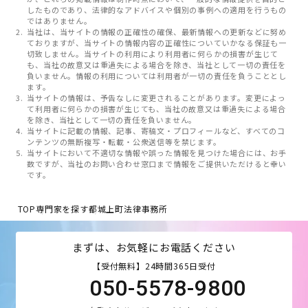
したものであり、法律的なアドバイスや個別の事例への適用を行うもの
ではありません。
当社は、当サイトの情報の正確性の確保、最新情報への更新などに努め
ておりますが、当サイトの情報内容の正確性についていかなる保証も一
切致しません。当サイトの利用により利用者に何らかの損害が生じて
も、当社の故意又は重過失による場合を除き、当社として一切の責任を
負いません。情報の利用については利用者が一切の責任を負うこととし
ます。
当サイトの情報は、予告なしに変更されることがあります。変更によっ
て利用者に何らかの損害が生じても、当社の故意又は重過失による場合
を除き、当社として一切の責任を負いません。
当サイトに記載の情報、記事、寄稿文・プロフィールなど、すべてのコ
ンテンツの無断複写・転載・公衆送信等を禁じます。
当サイトにおいて不適切な情報や誤った情報を見つけた場合には、お手
数ですが、当社のお問い合わせ窓口まで情報をご提供いただけると幸い
です。
TOP
専門家を探す
都城上町法律事務所
まずは、お気軽にお電話ください
【受付無料】24時間365日受付
050-5578-9800