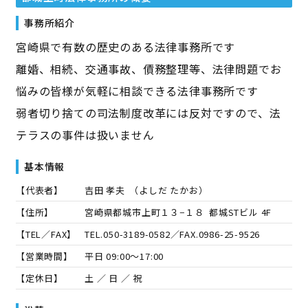
事務所紹介
宮崎県で有数の歴史のある法律事務所です
離婚、相続、交通事故、債務整理等、法律問題でお
悩みの皆様が気軽に相談できる法律事務所です
弱者切り捨ての司法制度改革には反対ですので、法
テラスの事件は扱いません
基本情報
【代表者】
吉田 孝夫
（
よしだ たかお
）
【住所】
宮崎県都城市上町１３−１８ 都城STビル 4F
【TEL／FAX】
TEL.
050-3189-0582
／FAX.
0986-25-9526
【営業時間】
平日 09:00～17:00
【定休日】
土 ／ 日 ／ 祝