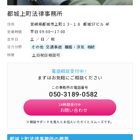
都城上町法律事務所
宮崎県都城市上町１３−１８ 都城STビル 4F
住所
平日 09:00～17:00
営業時間
土 ／ 日 ／ 祝
定休日
注力分野
その他
交通事故
離婚・浮気
相続
特徴
土日祝日相談可
電話相談受付中！
まずはお気軽にご相談ください
この事務所の電話番号
050-3189-0582
24時間受付中
お問い合わせ
※相談サポートを見たとお伝えいただくとスムーズです。
都城上町法律事務所
の概要