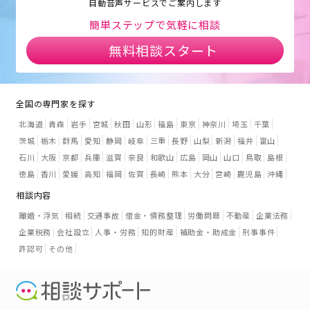
自動音声サービスでご案内します
簡単ステップで気軽に相談
無料相談スタート
全国の専門家を探す
北海道
青森
岩手
宮城
秋田
山形
福島
東京
神奈川
埼玉
千葉
茨城
栃木
群馬
愛知
静岡
岐阜
三重
長野
山梨
新潟
福井
富山
石川
大阪
京都
兵庫
滋賀
奈良
和歌山
広島
岡山
山口
鳥取
島根
徳島
香川
愛媛
高知
福岡
佐賀
長崎
熊本
大分
宮崎
鹿児島
沖縄
相談内容
離婚・浮気
相続
交通事故
借金・債務整理
労働問題
不動産
企業法務
企業税務
会社設立
人事・労務
知的財産
補助金・助成金
刑事事件
許認可
その他