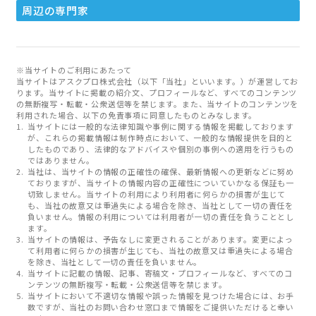
周辺の専門家
※当サイトのご利用にあたって
当サイトはアスクプロ株式会社（以下「当社」といいます。）が運営してお
ります。当サイトに掲載の紹介文、プロフィールなど、すべてのコンテンツ
の無断複写・転載・公衆送信等を禁じます。また、当サイトのコンテンツを
利用された場合、以下の免責事項に同意したものとみなします。
当サイトには一般的な法律知識や事例に関する情報を掲載しております
が、これらの掲載情報は制作時点において、一般的な情報提供を目的と
したものであり、法律的なアドバイスや個別の事例への適用を行うもの
ではありません。
当社は、当サイトの情報の正確性の確保、最新情報への更新などに努め
ておりますが、当サイトの情報内容の正確性についていかなる保証も一
切致しません。当サイトの利用により利用者に何らかの損害が生じて
も、当社の故意又は重過失による場合を除き、当社として一切の責任を
負いません。情報の利用については利用者が一切の責任を負うこととし
ます。
当サイトの情報は、予告なしに変更されることがあります。変更によっ
て利用者に何らかの損害が生じても、当社の故意又は重過失による場合
を除き、当社として一切の責任を負いません。
当サイトに記載の情報、記事、寄稿文・プロフィールなど、すべてのコ
ンテンツの無断複写・転載・公衆送信等を禁じます。
当サイトにおいて不適切な情報や誤った情報を見つけた場合には、お手
数ですが、当社のお問い合わせ窓口まで情報をご提供いただけると幸い