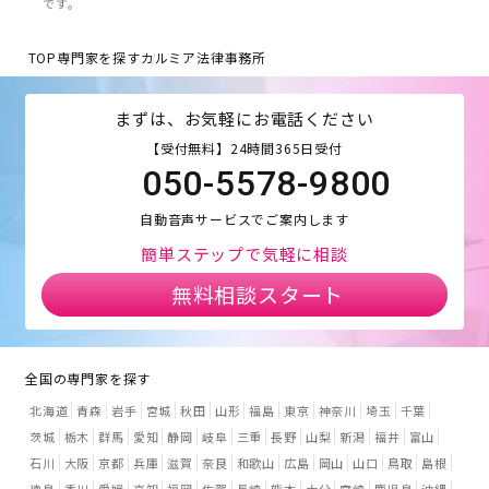
です。
TOP
専門家を探す
カルミア法律事務所
まずは、お気軽にお電話ください
【受付無料】24時間365日受付
050-5578-9800
自動音声サービスでご案内します
簡単ステップで気軽に相談
無料相談スタート
全国の専門家を探す
北海道
青森
岩手
宮城
秋田
山形
福島
東京
神奈川
埼玉
千葉
茨城
栃木
群馬
愛知
静岡
岐阜
三重
長野
山梨
新潟
福井
富山
石川
大阪
京都
兵庫
滋賀
奈良
和歌山
広島
岡山
山口
鳥取
島根
徳島
香川
愛媛
高知
福岡
佐賀
長崎
熊本
大分
宮崎
鹿児島
沖縄