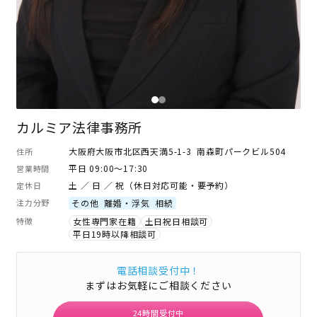
カルミア法律事務所
大阪府大阪市北区西天満5-1-3 南森町パークビル504
住所
平日 09:00～17:30
営業時間
土 ／ 日 ／ 祝（休日対応可能・要予約）
定休日
注力分野
その他
離婚・浮気
相続
特徴
女性専門家在籍
土日祝日相談可
平日19時以降相談可
電話相談受付中！
まずはお気軽にご相談ください
24時間受付中