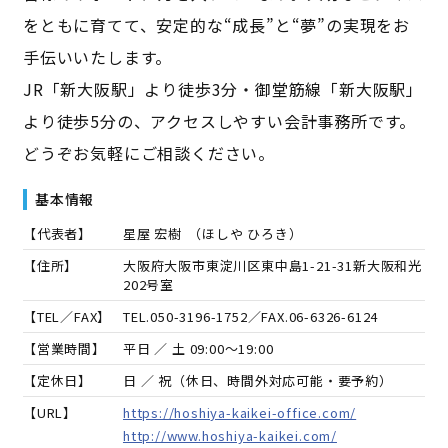
をともに育てて、安定的な“成長”と“夢”の実現をお
手伝いいたします。
JR「新大阪駅」より徒歩3分・御堂筋線「新大阪駅」
より徒歩5分の、アクセスしやすい会計事務所です。
どうぞお気軽にご相談ください。
基本情報
【代表者】
星屋 宏樹
（
ほしや ひろき
）
【住所】
大阪府大阪市東淀川区東中島1-21-31新大阪和光
202号室
【TEL／FAX】
TEL.
050-3196-1752
／FAX.
06-6326-6124
【営業時間】
平日 ／ 土 09:00～19:00
【定休日】
日 ／ 祝（休日、時間外対応可能・要予約）
【URL】
https://hoshiya-kaikei-office.com/
http://www.hoshiya-kaikei.com/