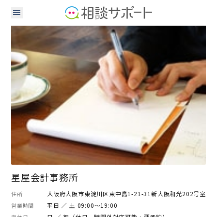
税理士
星屋会計事務所
大阪府大阪市東淀川区東中島1-21-31新大阪和光202号室
住所
平日 ／ 土 09:00～19:00
営業時間
日 ／ 祝（休日、時間外対応可能・要予約）
定休日