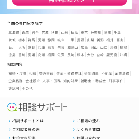
全国の専門家を探す
北海道
青森
岩手
宮城
秋田
山形
福島
東京
神奈川
埼玉
千葉
茨城
栃木
群馬
愛知
静岡
岐阜
三重
長野
山梨
新潟
福井
富山
石川
大阪
京都
兵庫
滋賀
奈良
和歌山
広島
岡山
山口
鳥取
島根
徳島
香川
愛媛
高知
福岡
佐賀
長崎
熊本
大分
宮崎
鹿児島
沖縄
相談内容
離婚・浮気
相続
交通事故
借金・債務整理
労働問題
不動産
企業法務
企業税務
会社設立
人事・労務
知的財産
補助金・助成金
刑事事件
許認可
その他
相談サポートとは
ご相談の流れ
ご相談者様の声
よくある質問
お役立ち記事
お問い合わせ