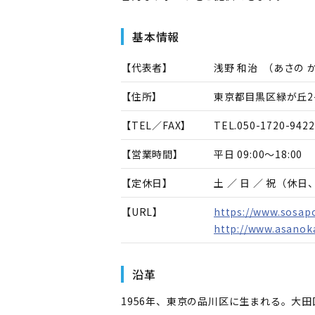
基本情報
【代表者】
浅野 和治
（
あさの 
【住所】
東京都目黒区緑が丘2-
【TEL／FAX】
TEL.
050-1720-9422
【営業時間】
平日 09:00～18:00
【定休日】
土 ／ 日 ／ 祝（休
【URL】
https://www.sosapo
http://www.asanok
沿革
1956年、東京の品川区に生まれる。大田