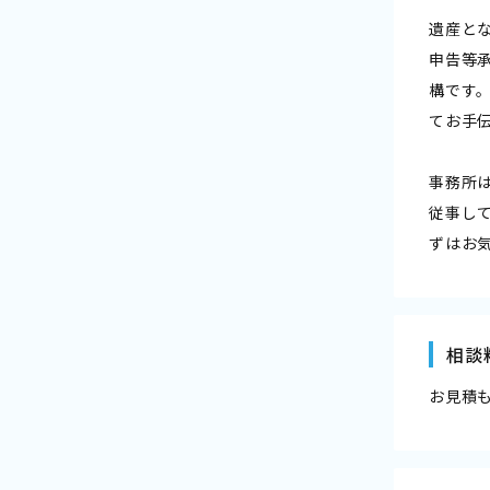
遺産と
申告等
構です
てお手
事務所
従事し
ずはお
相談
お見積