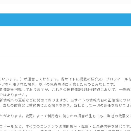
といいます。）が運営しております。当サイトに掲載の紹介文、プロフィール
ンツを利用された場合、以下の免責事項に同意したものとみなします。
る情報を掲載しておりますが、これらの掲載情報は制作時点において、一般的
ではありません。
新情報への更新などに努めておりますが、当サイトの情報内容の正確性につい
、当社の故意又は重過失による場合を除き、当社として一切の責任を負いませ
とがあります。変更によって利用者に何らかの損害が生じても、当社の故意又
フィールなど、すべてのコンテンツの無断複写・転載・公衆送信等を禁じます