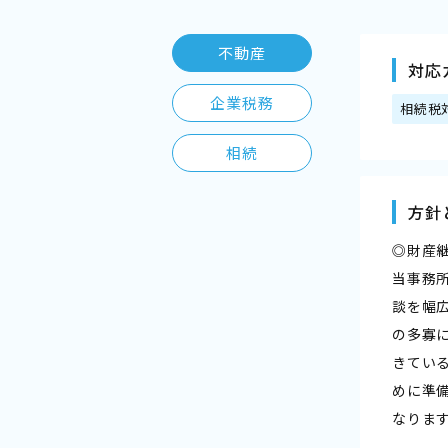
不動産
対応
企業税務
相続税
相続
方針
◎財産
当事務
談を幅
の多寡
きてい
めに準
なりま