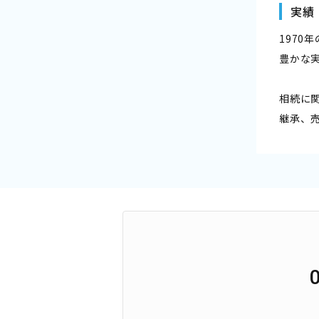
実績
197
豊かな
相続に
継承、