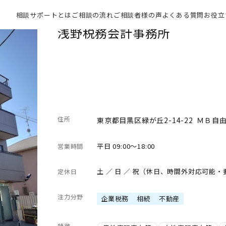
相談サポートとは
ご相談の流れ
ご相談者様の声
よくある質問
お役立
浅野税務会計事務所
住所
東京都目黒区緑が丘2-14-22 ＭＢ自
平日 09:00～18:00
営業時間
土 ／ 日 ／ 祝（休日、時間外対応可能
定休日
注力分野
企業税務
相続
不動産
特徴