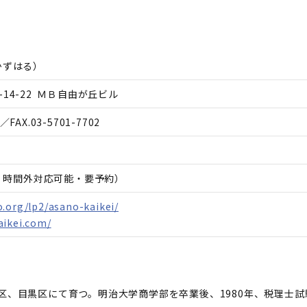
かずはる
）
14-22 ＭＢ自由が丘ビル
／FAX.
03-5701-7702
日、時間外対応可能・要予約）
.org/lp2/asano-kaikei/
aikei.com/
区、目黒区にて育つ。明治大学商学部を卒業後、1980年、税理士試