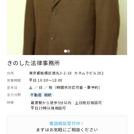
きのした法律事務所
東京都板橋区徳丸3-2-18 カネムラビル202
住所
平日 10:00～18:00
営業時間
土 ／ 日 ／ 祝（時間外対応可能・要予約）
定休日
注力分野
不動産
相続
特徴
最寄駅から徒歩5分以内
土日祝日相談可
平日19時以降相談可
電話相談受付中！
まずはお気軽にご相談ください