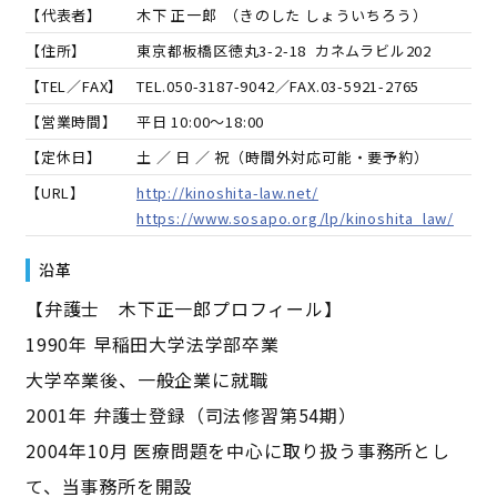
【代表者】
木下 正一郎
（
きのした しょういちろう
）
【住所】
東京都板橋区徳丸3-2-18 カネムラビル202
【TEL／FAX】
TEL.
050-3187-9042
／FAX.
03-5921-2765
【営業時間】
平日 10:00～18:00
【定休日】
土 ／ 日 ／ 祝（時間外対応可能・要予約）
【URL】
http://kinoshita-law.net/
https://www.sosapo.org/lp/kinoshita_law/
沿革
【弁護士 木下正一郎プロフィール】
1990年 早稲田大学法学部卒業
大学卒業後、一般企業に就職
2001年 弁護士登録（司法修習第54期）
2004年10月 医療問題を中心に取り扱う事務所とし
て、当事務所を開設