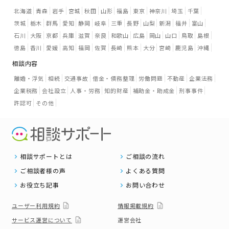
北海道
青森
岩手
宮城
秋田
山形
福島
東京
神奈川
埼玉
千葉
茨城
栃木
群馬
愛知
静岡
岐阜
三重
長野
山梨
新潟
福井
富山
石川
大阪
京都
兵庫
滋賀
奈良
和歌山
広島
岡山
山口
鳥取
島根
徳島
香川
愛媛
高知
福岡
佐賀
長崎
熊本
大分
宮崎
鹿児島
沖縄
相談内容
離婚・浮気
相続
交通事故
借金・債務整理
労働問題
不動産
企業法務
企業税務
会社設立
人事・労務
知的財産
補助金・助成金
刑事事件
許認可
その他
相談サポートとは
ご相談の流れ
ご相談者様の声
よくある質問
お役立ち記事
お問い合わせ
ユーザー利用規約
情報掲載規約
サービス運営について
運営会社