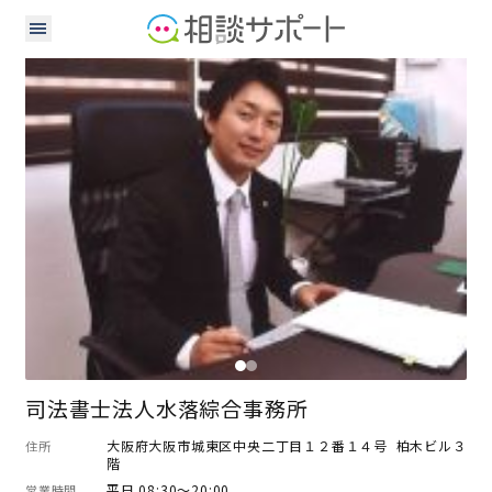
司法書士
行政書士
司法書士法人水落綜合事務所
大阪府大阪市城東区中央二丁目１２番１４号 柏木ビル３
住所
階
平日 08:30～20:00
営業時間