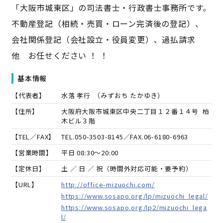
「大阪市城東区」の司法書士・行政書士事務所です。
不動産登記（相続・売買・ローン完済後の登記）、
会社関係登記（会社設立・役員変更）、過払請求
他 お任せください ！ ！
基本情報
【代表者】
水落 孝行
（
みずおち たかゆき
）
【住所】
大阪府大阪市城東区中央二丁目１２番１４号 柏
木ビル３階
【TEL／FAX】
TEL.
050-3503-8145
／FAX.
06-6180-6963
【営業時間】
平日 08:30～20:00
【定休日】
土 ／ 日 ／ 祝（時間外対応可能・要予約）
【URL】
http://office-mizuochi.com/
https://www.sosapo.org/lp/mizuochi_legal/
https://www.sosapo.org/lp2/mizuochi_lega
l/