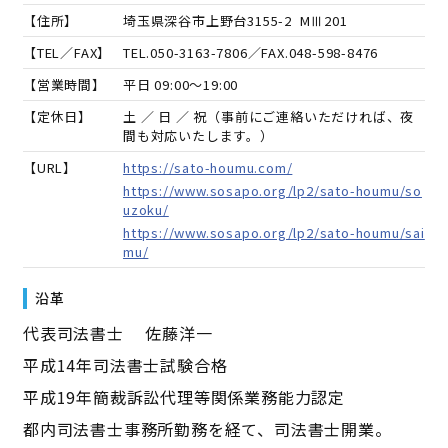
【住所】
埼玉県深谷市上野台3155-2 MⅢ201
【TEL／FAX】
TEL.
050-3163-7806
／FAX.
048-598-8476
【営業時間】
平日 09:00～19:00
【定休日】
土 ／ 日 ／ 祝（事前にご連絡いただければ、夜
間も対応いたします。）
【URL】
https://sato-houmu.com/
https://www.sosapo.org/lp2/sato-houmu/so
uzoku/
https://www.sosapo.org/lp2/sato-houmu/sai
mu/
沿革
代表司法書士 佐藤洋一
平成14年司法書士試験合格
平成19年簡裁訴訟代理等関係業務能力認定
都内司法書士事務所勤務を経て、司法書士開業。