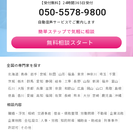
【受付無料】24時間365日受付
050-5578-9800
自動音声サービスでご案内します
簡単ステップで気軽に相談
無料相談スタート
全国の専門家を探す
北海道
青森
岩手
宮城
秋田
山形
福島
東京
神奈川
埼玉
千葉
茨城
栃木
群馬
愛知
静岡
岐阜
三重
長野
山梨
新潟
福井
富山
石川
大阪
京都
兵庫
滋賀
奈良
和歌山
広島
岡山
山口
鳥取
島根
徳島
香川
愛媛
高知
福岡
佐賀
長崎
熊本
大分
宮崎
鹿児島
沖縄
相談内容
離婚・浮気
相続
交通事故
借金・債務整理
労働問題
不動産
企業法務
企業税務
会社設立
人事・労務
知的財産
補助金・助成金
刑事事件
許認可
その他