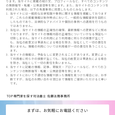
ります。当サイトに掲載の紹介文、プロフィールなど、すべてのコンテンツ
の無断複写・転載・公衆送信等を禁じます。また、当サイトのコンテンツを
利用された場合、以下の免責事項に同意したものとみなします。
当サイトには一般的な法律知識や事例に関する情報を掲載しております
が、これらの掲載情報は制作時点において、一般的な情報提供を目的と
したものであり、法律的なアドバイスや個別の事例への適用を行うもの
ではありません。
当社は、当サイトの情報の正確性の確保、最新情報への更新などに努め
ておりますが、当サイトの情報内容の正確性についていかなる保証も一
切致しません。当サイトの利用により利用者に何らかの損害が生じて
も、当社の故意又は重過失による場合を除き、当社として一切の責任を
負いません。情報の利用については利用者が一切の責任を負うこととし
ます。
当サイトの情報は、予告なしに変更されることがあります。変更によっ
て利用者に何らかの損害が生じても、当社の故意又は重過失による場合
を除き、当社として一切の責任を負いません。
当サイトに記載の情報、記事、寄稿文・プロフィールなど、すべてのコ
ンテンツの無断複写・転載・公衆送信等を禁じます。
当サイトにおいて不適切な情報や誤った情報を見つけた場合には、お手
数ですが、当社のお問い合わせ窓口まで情報をご提供いただけると幸い
です。
TOP
専門家を探す
司法書士 佐藤法務事務所
まずは、お気軽にお電話ください