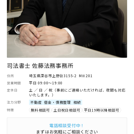
司法書士 佐藤法務事務所
埼玉県深谷市上野台3155-2 MⅢ201
住所
平日 09:00～19:00
営業時間
土 ／ 日 ／ 祝（事前にご連絡いただければ、夜間も対応
定休日
いたします。）
注力分野
不動産
借金・債務整理
相続
特徴
無料相談可
土日祝日相談可
平日19時以降相談可
電話相談受付中！
まずはお気軽にご相談ください