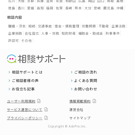
石川
大阪
京都
兵庫
滋賀
奈良
和歌山
広島
岡山
山口
鳥取
島根
徳島
香川
愛媛
高知
福岡
佐賀
長崎
熊本
大分
宮崎
鹿児島
沖縄
相談内容
離婚・浮気
相続
交通事故
借金・債務整理
労働問題
不動産
企業法務
企業税務
会社設立
人事・労務
知的財産
補助金・助成金
刑事事件
許認可
その他
相談サポートとは
ご相談の流れ
ご相談者様の声
よくある質問
お役立ち記事
お問い合わせ
ユーザー利用規約
情報掲載規約
サービス運営について
運営会社
プライバシーポリシー
サイトマップ
Copyright © AskPro.Inc.