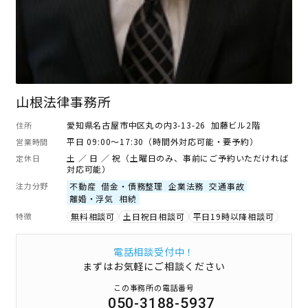
山根法律事務所
愛知県名古屋市中区丸の内3-13-26 加藤ビル2階
住所
平日 09:00～17:30（時間外対応可能・要予約）
営業時間
土 ／ 日 ／ 祝（土曜日のみ、事前にご予約いただければ
定休日
対応可能）
注力分野
不動産
借金・債務整理
企業法務
交通事故
離婚・浮気
相続
特徴
無料相談可
土日祝日相談可
平日19時以降相談可
電話相談受付中！
まずはお気軽にご相談ください
この事務所の電話番号
050-3188-5937