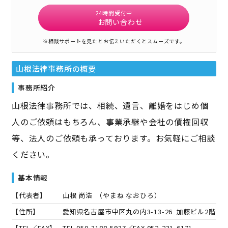
24時間受付中
お問い合わせ
※相談サポートを見たとお伝えいただくとスムーズです。
山根法律事務所
の概要
事務所紹介
山根法律事務所では、相続、遺言、離婚をはじめ個
人のご依頼はもちろん、事業承継や会社の債権回収
等、法人のご依頼も承っております。お気軽にご相談
ください。
基本情報
【代表者】
山根 尚浩
（
やまね なおひろ
）
【住所】
愛知県名古屋市中区丸の内3-13-26 加藤ビル2階
【TEL／FAX】
TEL.
050-3188-5937
／FAX.
052-231-6171