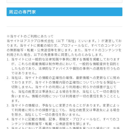
周辺の専門家
※当サイトのご利用にあたって
当サイトはアスクプロ株式会社（以下「当社」といいます。）が運営してお
ります。当サイトに掲載の紹介文、プロフィールなど、すべてのコンテンツ
の無断複写・転載・公衆送信等を禁じます。また、当サイトのコンテンツを
利用された場合、以下の免責事項に同意したものとみなします。
当サイトには一般的な法律知識や事例に関する情報を掲載しております
が、これらの掲載情報は制作時点において、一般的な情報提供を目的と
したものであり、法律的なアドバイスや個別の事例への適用を行うもの
ではありません。
当社は、当サイトの情報の正確性の確保、最新情報への更新などに努め
ておりますが、当サイトの情報内容の正確性についていかなる保証も一
切致しません。当サイトの利用により利用者に何らかの損害が生じて
も、当社の故意又は重過失による場合を除き、当社として一切の責任を
負いません。情報の利用については利用者が一切の責任を負うこととし
ます。
当サイトの情報は、予告なしに変更されることがあります。変更によっ
て利用者に何らかの損害が生じても、当社の故意又は重過失による場合
を除き、当社として一切の責任を負いません。
当サイトに記載の情報、記事、寄稿文・プロフィールなど、すべてのコ
ンテンツの無断複写・転載・公衆送信等を禁じます。
当サイトにおいて不適切な情報や誤った情報を見つけた場合には、お手