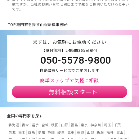
数ですが、当社のお問い合わせ窓口まで情報をご提供いただけると幸い
です。
TOP
専門家を探す
山根法律事務所
まずは、お気軽にお電話ください
【受付無料】24時間365日受付
050-5578-9800
自動音声サービスでご案内します
簡単ステップで気軽に相談
無料相談スタート
全国の専門家を探す
北海道
青森
岩手
宮城
秋田
山形
福島
東京
神奈川
埼玉
千葉
茨城
栃木
群馬
愛知
静岡
岐阜
三重
長野
山梨
新潟
福井
富山