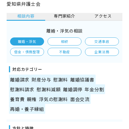
愛知県弁護士会
相談内容
専門家紹介
アクセス
離婚・浮気の相談
離婚・浮気
相続
交通事故
借金・債務整理
不動産
企業法務
対応カテゴリー
離婚請求
財産分与
慰謝料
離婚協議書
慰謝料請求
慰謝料減額
離婚調停
年金分割
養育費
親権
浮気の慰謝料
面会交流
再婚・養子縁組
方針と特徴