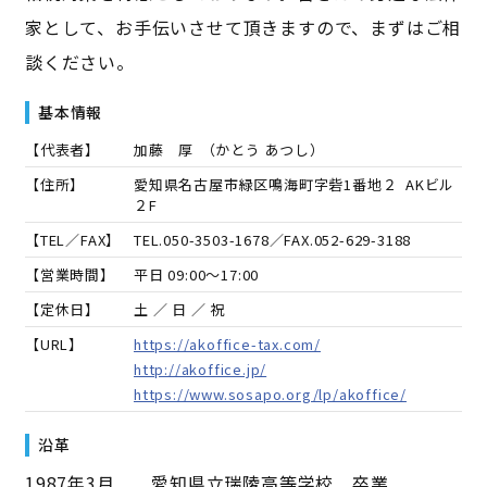
家として、お手伝いさせて頂きますので、まずはご相
談ください。
基本情報
【代表者】
加藤 厚
（
かとう あつし
）
【住所】
愛知県名古屋市緑区鳴海町字砦1番地２ AKビル
２F
【TEL／FAX】
TEL.
050-3503-1678
／FAX.
052-629-3188
【営業時間】
平日 09:00～17:00
【定休日】
土 ／ 日 ／ 祝
【URL】
https://akoffice-tax.com/
http://akoffice.jp/
https://www.sosapo.org/lp/akoffice/
沿革
1987年3月 愛知県立瑞陵高等学校 卒業