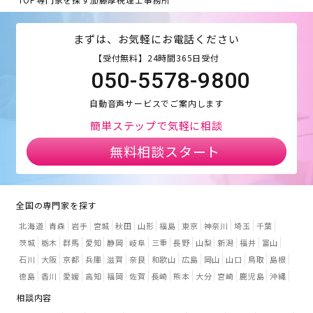
まずは、お気軽にお電話ください
【受付無料】24時間365日受付
050-5578-9800
自動音声サービスでご案内します
簡単ステップで気軽に相談
無料相談スタート
全国の専門家を探す
北海道
青森
岩手
宮城
秋田
山形
福島
東京
神奈川
埼玉
千葉
茨城
栃木
群馬
愛知
静岡
岐阜
三重
長野
山梨
新潟
福井
富山
石川
大阪
京都
兵庫
滋賀
奈良
和歌山
広島
岡山
山口
鳥取
島根
徳島
香川
愛媛
高知
福岡
佐賀
長崎
熊本
大分
宮崎
鹿児島
沖縄
相談内容