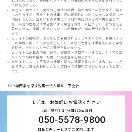
したものであり、法律的なアドバイスや個別の事例への適用を行うもの
ではありません。
当社は、当サイトの情報の正確性の確保、最新情報への更新などに努め
ておりますが、当サイトの情報内容の正確性についていかなる保証も一
切致しません。当サイトの利用により利用者に何らかの損害が生じて
も、当社の故意又は重過失による場合を除き、当社として一切の責任を
負いません。情報の利用については利用者が一切の責任を負うこととし
ます。
当サイトの情報は、予告なしに変更されることがあります。変更によっ
て利用者に何らかの損害が生じても、当社の故意又は重過失による場合
を除き、当社として一切の責任を負いません。
当サイトに記載の情報、記事、寄稿文・プロフィールなど、すべてのコ
ンテンツの無断複写・転載・公衆送信等を禁じます。
当サイトにおいて不適切な情報や誤った情報を見つけた場合には、お手
数ですが、当社のお問い合わせ窓口まで情報をご提供いただけると幸い
です。
TOP
専門家を探す
税理士法人早川・平会計
まずは、お気軽にお電話ください
【受付無料】24時間365日受付
050-5578-9800
自動音声サービスでご案内します