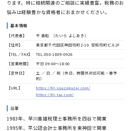
ります。特に相続関連のご相談に実績豊富。税務のお
悩みは経験豊かな資格者におまかせください。
基本情報
【代表者】
平 善昭
（
たいら よしあき
）
【住所】
東京都千代田区神田司町2-10 安和司町ビル2F
【TEL／FAX】
TEL.
050-1809-0926
【営業時間】
平日 09:00～18:00
【定休日】
土 ／ 日 ／ 祝（休日、時間外対応可能・要予
約）
【URL】
https://ht-souzokuzei.com/
https://ht-tax.com/
沿革
1983年、早川善雄税理士事務所を四谷で開業
1995年、平公認会計士事務所を東神田で開業