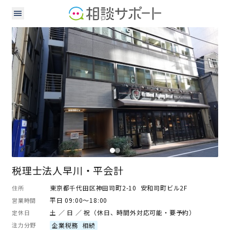
行政書士
公認会計士
税理士
税理士法人早川・平会計
東京都千代田区神田司町2-10 安和司町ビル2F
住所
平日 09:00～18:00
営業時間
土 ／ 日 ／ 祝（休日、時間外対応可能・要予約）
定休日
注力分野
企業税務
相続