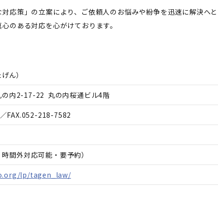
な対応策」の立案により、ご依頼人のお悩みや紛争を迅速に解決へと
真心のある対応を心がけております。
たげん
）
内2-17-22 丸の内桜通ビル4階
／FAX.
052-218-7582
日、時間外対応可能・要予約）
o.org/lp/tagen_law/