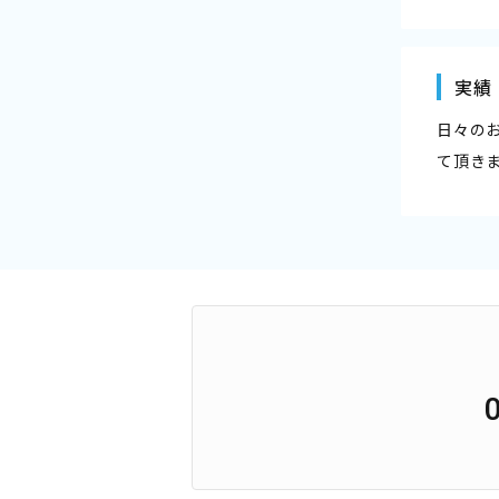
実績
日々の
て頂き