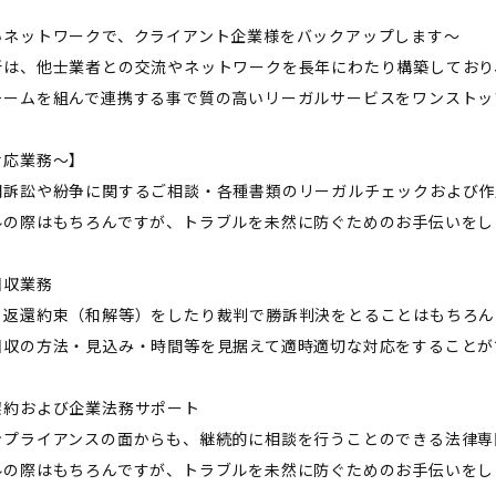
いネットワークで、クライアント企業様をバックアップします〜
所は、他士業者との交流やネットワークを長年にわたり構築しており
チームを組んで連携する事で質の高いリーガルサービスをワンストッ
対応業務〜】
間訴訟や紛争に関するご相談・各種書類のリーガルチェックおよび作
ルの際はもちろんですが、トラブルを未然に防ぐためのお手伝いをし
回収業務
と返還約束（和解等）をしたり裁判で勝訴判決をとることはもちろん
回収の方法・見込み・時間等を見据えて適時適切な対応をすることが
契約および企業法務サポート
ンプライアンスの面からも、継続的に相談を行うことのできる法律専
ルの際はもちろんですが、トラブルを未然に防ぐためのお手伝いをし