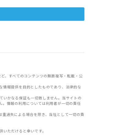
など、すべてのコンテンツの無断複写・転載・公
な情報提供を目的としたものであり、法律的な
ていかなる保証も一切致しません。当サイトの
ん。情報の利用については利用者が一切の責任
は重過失による場合を除き、当社として一切の責
。
供いただけると幸いです。