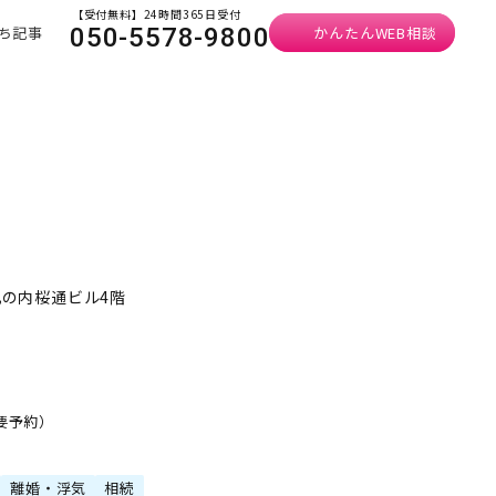
【受付無料】24時間365日受付
ち記事
かんたんWEB相談
050-5578-9800
丸の内桜通ビル4階
・要予約）
離婚・浮気
相続