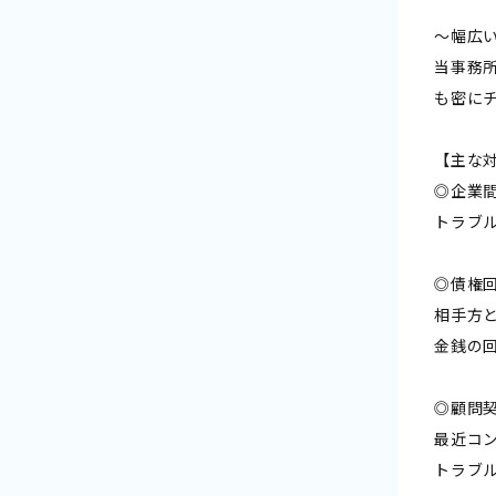
〜幅広
当事務
も密に
【主な
◎企業
トラブ
◎債権
相手方
金銭の
◎顧問
最近コ
トラブ