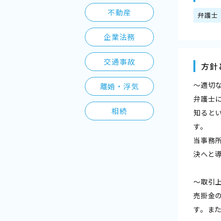
不動産
弁護士
企業法務
交通事故
方針
〜適切
離婚・浮気
弁護士
相続
知ると
す。
当事務
決へと
〜取引
売掛金
す。ま