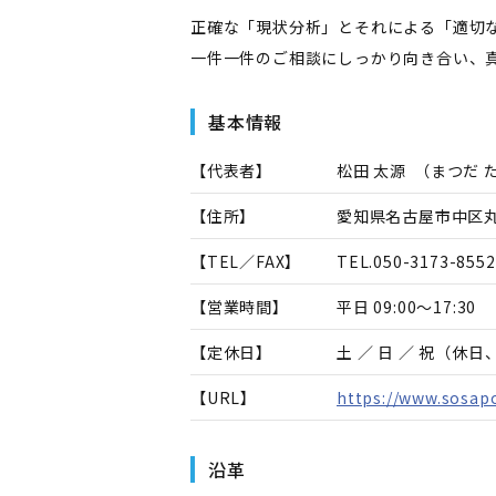
正確な「現状分析」とそれによる「適切
一件一件のご相談にしっかり向き合い、
基本情報
【代表者】
松田 太源
（
まつだ 
【住所】
愛知県名古屋市中区丸の
【TEL／FAX】
TEL.
050-3173-8552
【営業時間】
平日 09:00～17:30
【定休日】
土 ／ 日 ／ 祝（休
【URL】
https://www.sosap
沿革