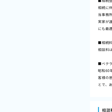
■相続
相続に
当事務
実家が
にも最
■相続
相談料
■ベテ
昭和6
客様の
とで、
相談