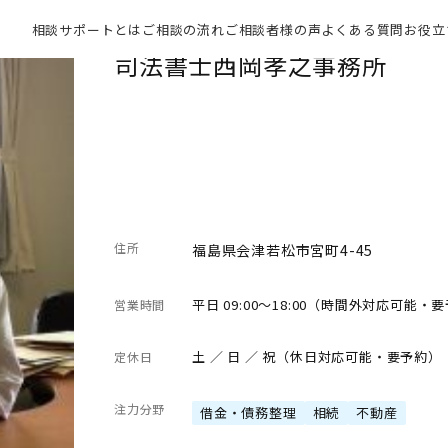
相談サポートとは
ご相談の流れ
ご相談者様の声
よくある質問
お役立
司法書士西岡孝之事務所
住所
福島県会津若松市宮町4-45
平日 09:00～18:00（時間外対応可能・
営業時間
土 ／ 日 ／ 祝（休日対応可能・要予約）
定休日
注力分野
借金・債務整理
相続
不動産