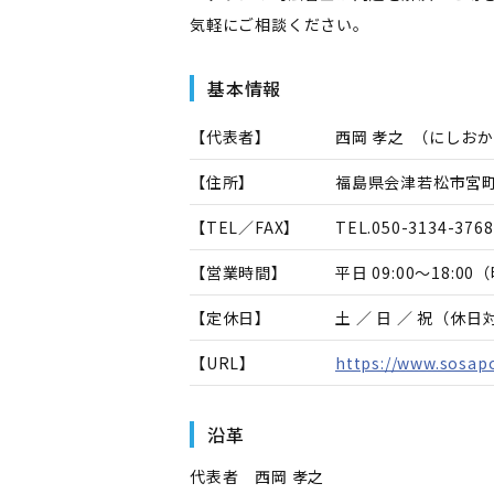
気軽にご相談ください。
基本情報
【代表者】
西岡 孝之
（
にしおか
【住所】
福島県会津若松市宮町4
【TEL／FAX】
TEL.
050-3134-3768
【営業時間】
平日 09:00～18:
【定休日】
土 ／ 日 ／ 祝（休
【URL】
https://www.sosapo
沿革
代表者 西岡 孝之