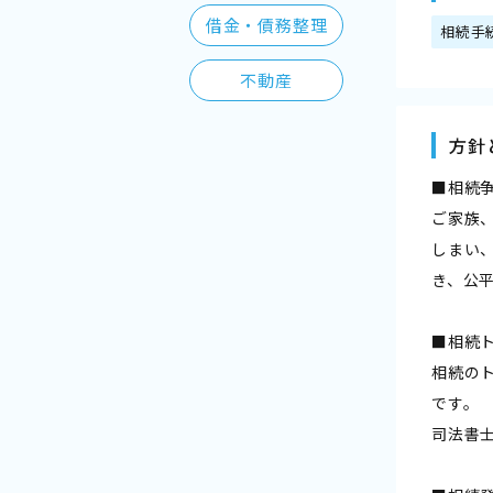
借金・債務整理
相続手
不動産
方針
■相続
ご家族
しまい
き、公
■相続
相続の
です。
司法書