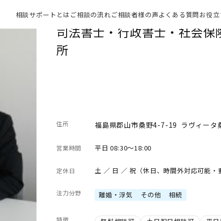
相談サポートとは
ご相談の流れ
ご相談者様の声
よくある質問
お役立
司法書士・行政書士・社会保
所
住所
福島県郡山市桑野4-7-19 ラヴィータ
平日 08:30～18:00
営業時間
土 ／ 日 ／ 祝（休日、時間外対応可能
定休日
注力分野
離婚・浮気
その他
相続
特徴