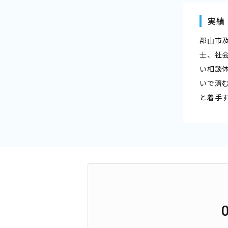
実績
郡山市
士、社
い相談
いで済
と着手