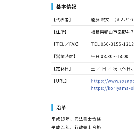
基本情報
【代表者】
遠藤 宏文
（
えんどう
【住所】
福島県郡山市桑野4-7
【TEL／FAX】
TEL.
050-3155-1312
【営業時間】
平日 08:30～18:00
【定休日】
土 ／ 日 ／ 祝（休
【URL】
https://www.sosapo
https://koriyama-
沿革
平成19年、司法書士合格
平成21年、行政書士合格