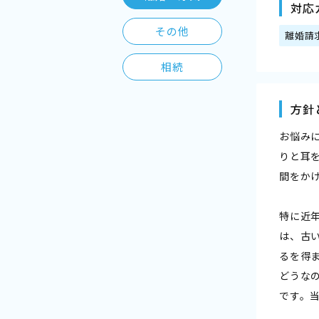
対応
その他
離婚請
相続
方針
お悩み
りと耳
間をか
特に近
は、古
るを得
どうな
です。