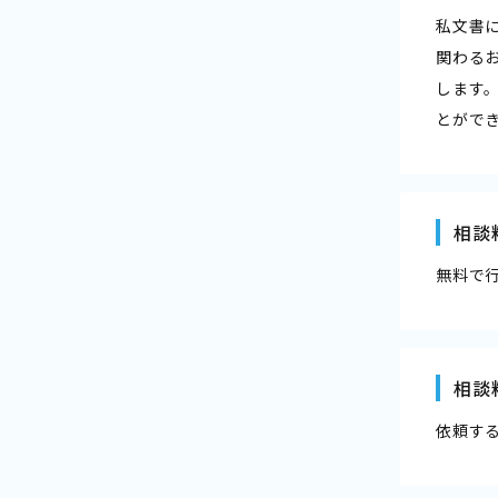
私文書
関わる
します
とがで
相談
無料で
相談
依頼す