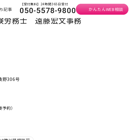
【受付無料】24時間365日受付
ち記事
かんたんWEB相談
050-5578-9800
険労務士 遠藤宏文事務
桑野306号
・要予約）