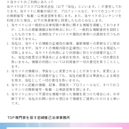
※当サイトのご利用にあたって
当サイトはアスクプロ株式会社（以下「当社」といいます。）が運営してお
ります。当サイトに掲載の紹介文、プロフィールなど、すべてのコンテンツ
の無断複写・転載・公衆送信等を禁じます。また、当サイトのコンテンツを
利用された場合、以下の免責事項に同意したものとみなします。
当サイトには一般的な法律知識や事例に関する情報を掲載しております
が、これらの掲載情報は制作時点において、一般的な情報提供を目的と
したものであり、法律的なアドバイスや個別の事例への適用を行うもの
ではありません。
当社は、当サイトの情報の正確性の確保、最新情報への更新などに努め
ておりますが、当サイトの情報内容の正確性についていかなる保証も一
切致しません。当サイトの利用により利用者に何らかの損害が生じて
も、当社の故意又は重過失による場合を除き、当社として一切の責任を
負いません。情報の利用については利用者が一切の責任を負うこととし
ます。
当サイトの情報は、予告なしに変更されることがあります。変更によっ
て利用者に何らかの損害が生じても、当社の故意又は重過失による場合
を除き、当社として一切の責任を負いません。
当サイトに記載の情報、記事、寄稿文・プロフィールなど、すべてのコ
ンテンツの無断複写・転載・公衆送信等を禁じます。
当サイトにおいて不適切な情報や誤った情報を見つけた場合には、お手
数ですが、当社のお問い合わせ窓口まで情報をご提供いただけると幸い
です。
TOP
専門家を探す
岩崎雅己法律事務所