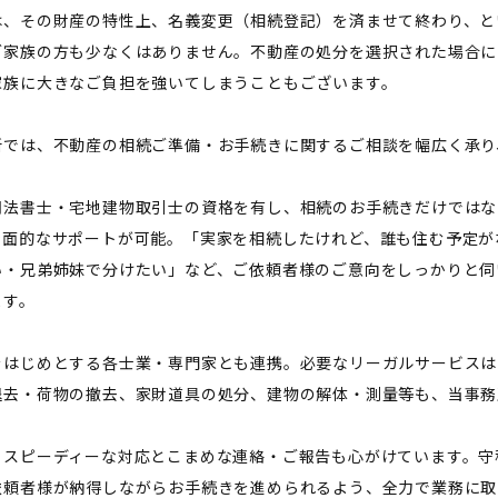
は、その財産の特性上、名義変更（相続登記）を済ませて終わり、と
ご家族の方も少なくはありません。不動産の処分を選択された場合に
家族に大きなご負担を強いてしまうこともございます。
所では、不動産の相続ご準備・お手続きに関するご相談を幅広く承り
司法書士・宅地建物取引士の資格を有し、相続のお手続きだけではな
全面的なサポートが可能。「実家を相続したけれど、誰も住む予定が
い・兄弟姉妹で分けたい」など、ご依頼者様のご意向をしっかりと伺
ます。
をはじめとする各士業・専門家とも連携。必要なリーガルサービスは
退去・荷物の撤去、家財道具の処分、建物の解体・測量等も、当事務
もスピーディーな対応とこまめな連絡・ご報告も心がけています。守
依頼者様が納得しながらお手続きを進められるよう、全力で業務に取