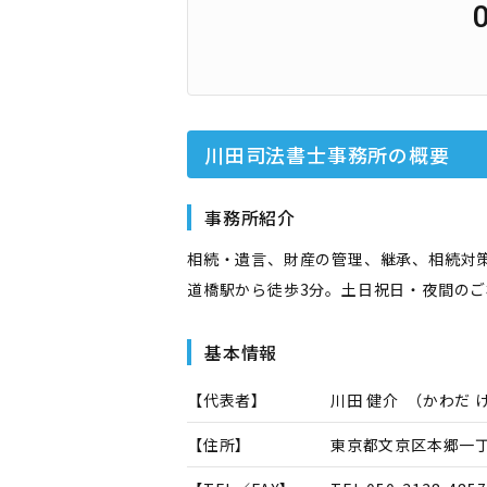
川田司法書士事務所
の概要
事務所紹介
相続・遺言、財産の管理、継承、相続対
道橋駅から徒歩3分。土日祝日・夜間の
基本情報
【代表者】
川田 健介
（
かわだ 
【住所】
東京都文京区本郷一丁