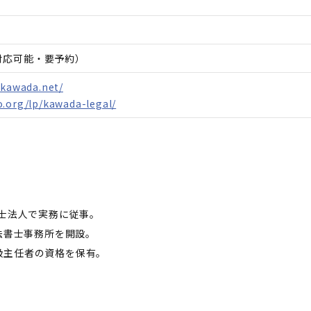
日対応可能・要予約）
-kawada.net/
.org/lp/kawada-legal/
書士法人で実務に従事。
法書士事務所を開設。
扱主任者の資格を保有。