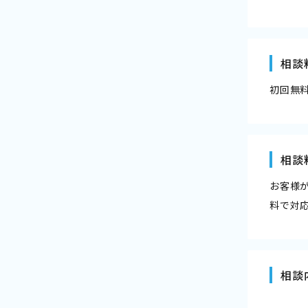
相談
初回無
相談
お客様
料で対
相談