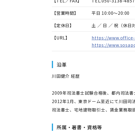
【TEL／FAX】
TEL.
050-3138-4857
【営業時間】
平日 10:00～20:00
【定休日】
土 ／ 日 ／ 祝（休
【URL】
https://www.office
https://www.sosapo
沿革
川田健介 経歴
2009年司法書士試験合格後、都内司法
2012年1月、東京ドーム至近にて川田司
司法書士、宅地建物取引士、賃金業務取
所属・著書・資格等