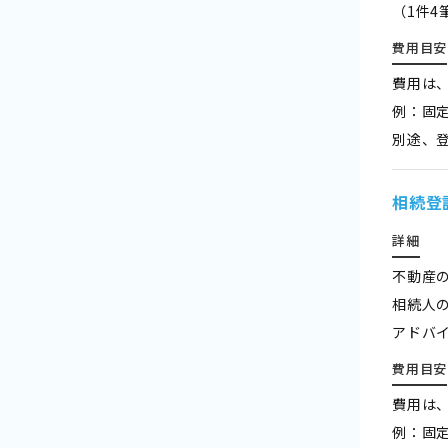
（1件
費用目安
費用は
例：固定
別途、登
相続登
詳細
不動産
相続人
アドバ
費用目安
費用は
例：固定