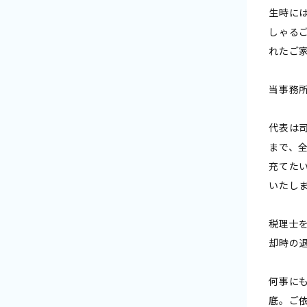
生時に
しゃる
れたご
当事務
代表は
まで、
充てた
いたし
税理士
却時の
何事に
底。ご