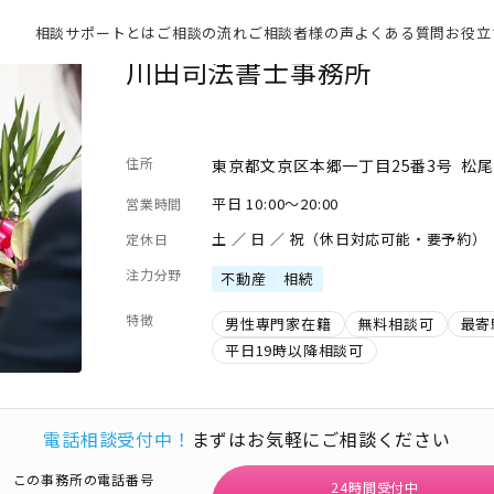
相談サポートとは
ご相談の流れ
ご相談者様の声
よくある質問
お役立
川田司法書士事務所
住所
東京都文京区本郷一丁目25番3号 松尾
平日 10:00～20:00
営業時間
土 ／ 日 ／ 祝（休日対応可能・要予約）
定休日
注力分野
不動産
相続
特徴
男性専門家在籍
無料相談可
最寄
平日19時以降相談可
電話相談受付中！
まずはお気軽にご相談ください
この事務所の電話番号
24時間受付中