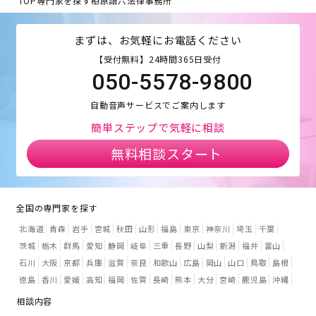
TOP
専門家を探す
柏原語六法律事務所
まずは、お気軽にお電話ください
【受付無料】24時間365日受付
050-5578-9800
自動音声サービスでご案内します
簡単ステップで気軽に相談
無料相談スタート
全国の専門家を探す
北海道
青森
岩手
宮城
秋田
山形
福島
東京
神奈川
埼玉
千葉
茨城
栃木
群馬
愛知
静岡
岐阜
三重
長野
山梨
新潟
福井
富山
石川
大阪
京都
兵庫
滋賀
奈良
和歌山
広島
岡山
山口
鳥取
島根
徳島
香川
愛媛
高知
福岡
佐賀
長崎
熊本
大分
宮崎
鹿児島
沖縄
相談内容