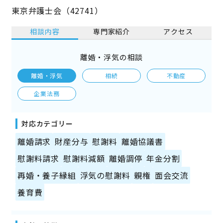
東京弁護士会（42741）
相談内容
専門家紹介
アクセス
離婚・浮気の相談
離婚・浮気
相続
不動産
企業法務
対応カテゴリー
離婚請求
財産分与
慰謝料
離婚協議書
慰謝料請求
慰謝料減額
離婚調停
年金分割
再婚・養子縁組
浮気の慰謝料
親権
面会交流
養育費