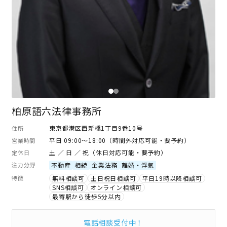
柏原語六法律事務所
東京都港区西新橋1丁目9番10号
住所
平日 09:00～18:00（時間外対応可能・要予約）
営業時間
土 ／ 日 ／ 祝（休日対応可能・要予約）
定休日
注力分野
不動産
相続
企業法務
離婚・浮気
特徴
無料相談可
土日祝日相談可
平日19時以降相談可
SNS相談可
オンライン相談可
最寄駅から徒歩5分以内
電話相談受付中！