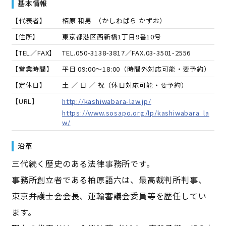
基本情報
【代表者】
栢原 和男
（
かしわばら かずお
）
【住所】
東京都港区西新橋1丁目9番10号
【TEL／FAX】
TEL.
050-3138-3817
／FAX.
03-3501-2556
【営業時間】
平日 09:00～18:00（時間外対応可能・要予約）
【定休日】
土 ／ 日 ／ 祝（休日対応可能・要予約）
【URL】
http://kashiwabara-law.jp/
https://www.sosapo.org/lp/kashiwabara_la
w/
沿革
三代続く歴史のある法律事務所です。
事務所創立者である柏原語六は、最高裁判所判事、
東京弁護士会会長、運輸審議会委員等を歴任してい
ます。