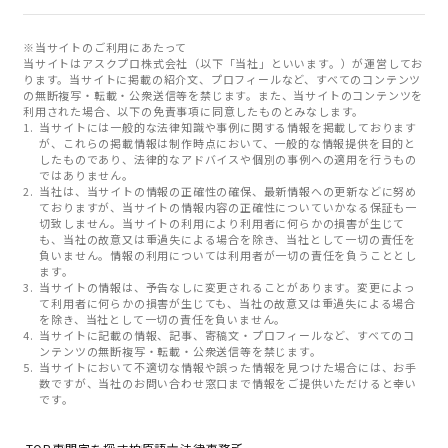
※当サイトのご利用にあたって
当サイトはアスクプロ株式会社（以下「当社」といいます。）が運営してお
ります。当サイトに掲載の紹介文、プロフィールなど、すべてのコンテンツ
の無断複写・転載・公衆送信等を禁じます。また、当サイトのコンテンツを
利用された場合、以下の免責事項に同意したものとみなします。
当サイトには一般的な法律知識や事例に関する情報を掲載しております
が、これらの掲載情報は制作時点において、一般的な情報提供を目的と
したものであり、法律的なアドバイスや個別の事例への適用を行うもの
ではありません。
当社は、当サイトの情報の正確性の確保、最新情報への更新などに努め
ておりますが、当サイトの情報内容の正確性についていかなる保証も一
切致しません。当サイトの利用により利用者に何らかの損害が生じて
も、当社の故意又は重過失による場合を除き、当社として一切の責任を
負いません。情報の利用については利用者が一切の責任を負うこととし
ます。
当サイトの情報は、予告なしに変更されることがあります。変更によっ
て利用者に何らかの損害が生じても、当社の故意又は重過失による場合
を除き、当社として一切の責任を負いません。
当サイトに記載の情報、記事、寄稿文・プロフィールなど、すべてのコ
ンテンツの無断複写・転載・公衆送信等を禁じます。
当サイトにおいて不適切な情報や誤った情報を見つけた場合には、お手
数ですが、当社のお問い合わせ窓口まで情報をご提供いただけると幸い
です。