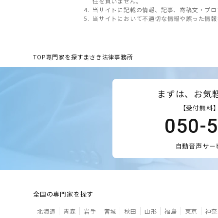
任を負いません。
当サイトに記載の情報、記事、寄稿文・プロ
当サイトにおいて不適切な情報や誤った情報
TOP
専門家を探す
まさき法律事務所
まずは、お気
【受付無料】
050-
自動音声サー
全国の専門家を探す
北海道
青森
岩手
宮城
秋田
山形
福島
東京
神奈