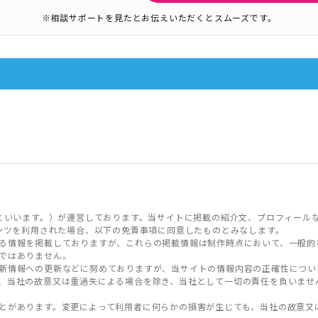
※相談サポートを見たとお伝えいただくとスムーズです。
といいます。）が運営しております。当サイトに掲載の紹介文、プロフィール
ンツを利用された場合、以下の免責事項に同意したものとみなします。
る情報を掲載しておりますが、これらの掲載情報は制作時点において、一般的
ではありません。
新情報への更新などに努めておりますが、当サイトの情報内容の正確性につい
、当社の故意又は重過失による場合を除き、当社として一切の責任を負いませ
とがあります。変更によって利用者に何らかの損害が生じても、当社の故意又