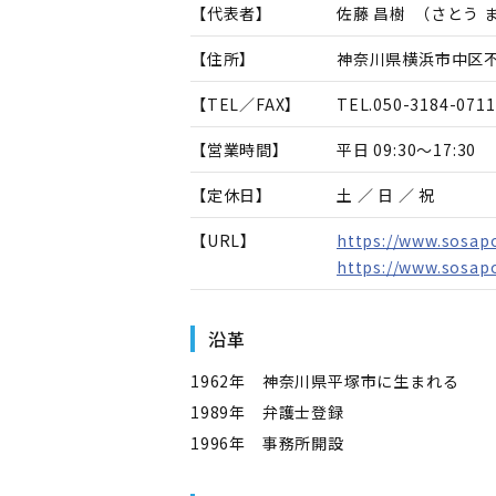
【代表者】
佐藤 昌樹
（
さとう 
【住所】
神奈川県横浜市中区不
【TEL／FAX】
TEL.
050-3184-0711
【営業時間】
平日 09:30～17:30
【定休日】
土 ／ 日 ／ 祝
【URL】
https://www.sosap
https://www.sosap
沿革
1962年 神奈川県平塚市に生まれる
1989年 弁護士登録
1996年 事務所開設