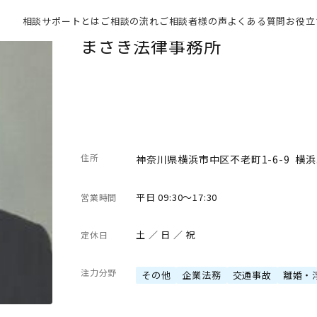
相談サポートとは
ご相談の流れ
ご相談者様の声
よくある質問
お役立
まさき法律事務所
住所
神奈川県横浜市中区不老町1-6-9 横
平日 09:30～17:30
営業時間
土 ／ 日 ／ 祝
定休日
注力分野
その他
企業法務
交通事故
離婚・