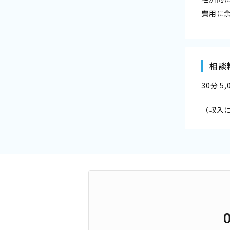
費用に
相談
30分 5
（収入