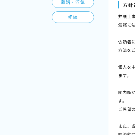
離婚・浮気
方針
弁護士
相続
気軽に
依頼者
方法を
個人を
ます。
関内駅
す。
ご希望
また、
経済的