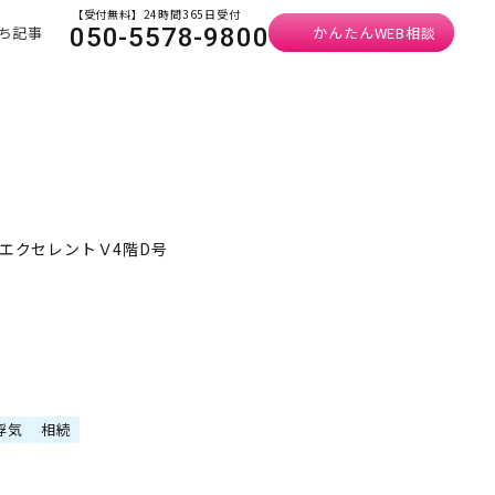
【受付無料】24時間365日受付
ち記事
かんたんWEB相談
050-5578-9800
浜エクセレントＶ4階D号
浮気
相続