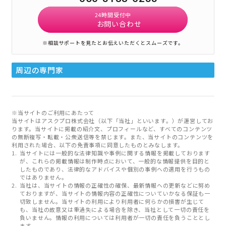
24時間受付中
お問い合わせ
※相談サポートを見たとお伝えいただくとスムーズです。
周辺の専門家
※当サイトのご利用にあたって
当サイトはアスクプロ株式会社（以下「当社」といいます。）が運営してお
ります。当サイトに掲載の紹介文、プロフィールなど、すべてのコンテンツ
の無断複写・転載・公衆送信等を禁じます。また、当サイトのコンテンツを
利用された場合、以下の免責事項に同意したものとみなします。
当サイトには一般的な法律知識や事例に関する情報を掲載しております
が、これらの掲載情報は制作時点において、一般的な情報提供を目的と
したものであり、法律的なアドバイスや個別の事例への適用を行うもの
ではありません。
当社は、当サイトの情報の正確性の確保、最新情報への更新などに努め
ておりますが、当サイトの情報内容の正確性についていかなる保証も一
切致しません。当サイトの利用により利用者に何らかの損害が生じて
も、当社の故意又は重過失による場合を除き、当社として一切の責任を
負いません。情報の利用については利用者が一切の責任を負うこととし
ます。