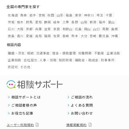
全国の専門家を探す
北海道
青森
岩手
宮城
秋田
山形
福島
東京
神奈川
埼玉
千葉
茨城
栃木
群馬
愛知
静岡
岐阜
三重
長野
山梨
新潟
福井
富山
石川
大阪
京都
兵庫
滋賀
奈良
和歌山
広島
岡山
山口
鳥取
島根
徳島
香川
愛媛
高知
福岡
佐賀
長崎
熊本
大分
宮崎
鹿児島
沖縄
相談内容
離婚・浮気
相続
交通事故
借金・債務整理
労働問題
不動産
企業法務
企業税務
会社設立
人事・労務
知的財産
補助金・助成金
刑事事件
許認可
その他
相談サポートとは
ご相談の流れ
ご相談者様の声
よくある質問
お役立ち記事
お問い合わせ
ユーザー利用規約
情報掲載規約