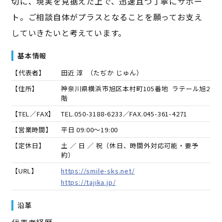
切に、現実を見据えた上で、迅速且つ丁寧にサポー
ト。ご相談自体がプラスとなることを願ってお支え
していきたいと考えています。
基本情報
【代表者】
田近 淳
（
たぢか じゅん
）
【住所】
神奈川県横浜市旭区本村町105番地 ラテール旭2
階
【TEL／FAX】
TEL.
050-3188-6233
／FAX.
045-361-4271
【営業時間】
平日 09:00～19:00
【定休日】
土 ／ 日 ／ 祝（休日、時間外対応可能・要予
約）
【URL】
https://smile-sks.net/
https://tajika.jp/
沿革