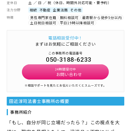
土 ／ 日 ／ 祝（休日、時間外対応可能・要予約）
定休日
注力分野
相続
不動産
企業法務
その他
特徴
男性専門家在籍
無料相談可
最寄駅から徒歩5分以内
土日祝日相談可
平日19時以降相談可
電話相談受付中！
まずはお気軽にご相談ください
この事務所の電話番号
050-3188-6233
24時間受付中
お問い合わせ
※相談サポートを見たとお伝えいただくとスムーズです。
田近淳司法書士事務所
の概要
事務所紹介
「もし、自分が同じ立場だったら？」この視点を大