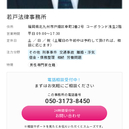
若戸法律事務所
福岡県北九州市戸畑区幸町2番2号 コーポランド浅生2階
住所
平日 09:00～17:30
営業時間
土 ／ 日 ／ 祝（土曜日の午前中は予約して頂ければ、相
定休日
談に応じます）
注力分野
その他
刑事事件
交通事故
離婚・浮気
借金・債務整理
相続
労働問題
特徴
男性専門家在籍
電話相談受付中！
まずはお気軽にご相談ください
この事務所の電話番号
050-3173-8450
24時間受付中
お問い合わせ
※相談サポートを見たとお伝えいただくとスムーズです。