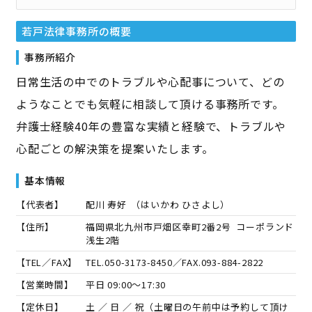
若戸法律事務所
の概要
事務所紹介
日常生活の中でのトラブルや心配事について、どの
ようなことでも気軽に相談して頂ける事務所です。
弁護士経験40年の豊富な実績と経験で、トラブルや
心配ごとの解決策を提案いたします。
基本情報
【代表者】
配川 寿好
（
はいかわ ひさよし
）
【住所】
福岡県北九州市戸畑区幸町2番2号 コーポランド
浅生2階
【TEL／FAX】
TEL.
050-3173-8450
／FAX.
093-884-2822
【営業時間】
平日 09:00～17:30
【定休日】
土 ／ 日 ／ 祝（土曜日の午前中は予約して頂け