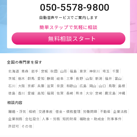
050-5578-9800
自動音声サービスでご案内します
簡単ステップで気軽に相談
無料相談スタート
全国の専門家を探す
北海道
青森
岩手
宮城
秋田
山形
福島
東京
神奈川
埼玉
千葉
茨城
栃木
群馬
愛知
静岡
岐阜
三重
長野
山梨
新潟
福井
富山
石川
大阪
京都
兵庫
滋賀
奈良
和歌山
広島
岡山
山口
鳥取
島根
徳島
香川
愛媛
高知
福岡
佐賀
長崎
熊本
大分
宮崎
鹿児島
沖縄
相談内容
離婚・浮気
相続
交通事故
借金・債務整理
労働問題
不動産
企業法務
企業税務
会社設立
人事・労務
知的財産
補助金・助成金
刑事事件
許認可
その他