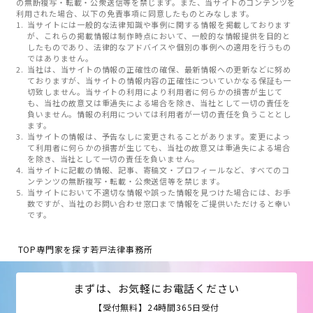
の無断複写・転載・公衆送信等を禁じます。また、当サイトのコンテンツを
利用された場合、以下の免責事項に同意したものとみなします。
当サイトには一般的な法律知識や事例に関する情報を掲載しております
が、これらの掲載情報は制作時点において、一般的な情報提供を目的と
したものであり、法律的なアドバイスや個別の事例への適用を行うもの
ではありません。
当社は、当サイトの情報の正確性の確保、最新情報への更新などに努め
ておりますが、当サイトの情報内容の正確性についていかなる保証も一
切致しません。当サイトの利用により利用者に何らかの損害が生じて
も、当社の故意又は重過失による場合を除き、当社として一切の責任を
負いません。情報の利用については利用者が一切の責任を負うこととし
ます。
当サイトの情報は、予告なしに変更されることがあります。変更によっ
て利用者に何らかの損害が生じても、当社の故意又は重過失による場合
を除き、当社として一切の責任を負いません。
当サイトに記載の情報、記事、寄稿文・プロフィールなど、すべてのコ
ンテンツの無断複写・転載・公衆送信等を禁じます。
当サイトにおいて不適切な情報や誤った情報を見つけた場合には、お手
数ですが、当社のお問い合わせ窓口まで情報をご提供いただけると幸い
です。
TOP
専門家を探す
若戸法律事務所
まずは、お気軽にお電話ください
【受付無料】24時間365日受付