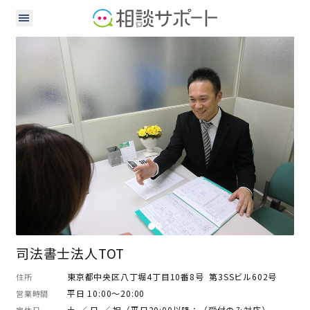
司法書士
司法書士法人TOT
東京都中央区八丁堀4丁目10番8号 第3SSビル602号
住所
平日 10:00～20:00
営業時間
土 ／ 日 ／ 祝（平日20:00以降：（受付のみ対応）
定休日