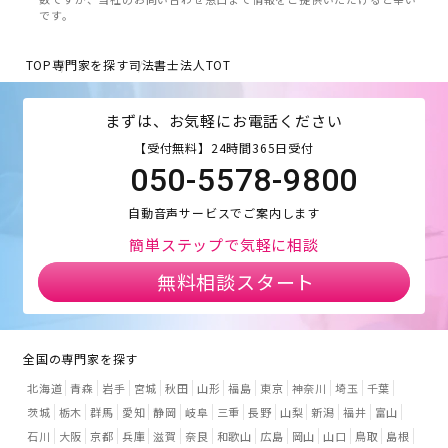
です。
TOP
専門家を探す
司法書士法人TOT
まずは、お気軽にお電話ください
【受付無料】24時間365日受付
050-5578-9800
自動音声サービスでご案内します
簡単ステップで気軽に相談
無料相談スタート
全国の専門家を探す
北海道
青森
岩手
宮城
秋田
山形
福島
東京
神奈川
埼玉
千葉
茨城
栃木
群馬
愛知
静岡
岐阜
三重
長野
山梨
新潟
福井
富山
石川
大阪
京都
兵庫
滋賀
奈良
和歌山
広島
岡山
山口
鳥取
島根