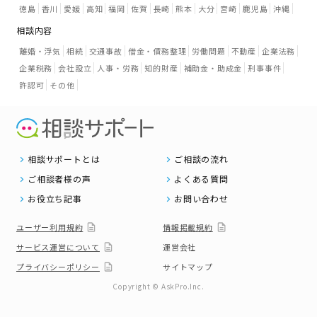
徳島
香川
愛媛
高知
福岡
佐賀
長崎
熊本
大分
宮崎
鹿児島
沖縄
相談内容
離婚・浮気
相続
交通事故
借金・債務整理
労働問題
不動産
企業法務
企業税務
会社設立
人事・労務
知的財産
補助金・助成金
刑事事件
許認可
その他
相談サポートとは
ご相談の流れ
ご相談者様の声
よくある質問
お役立ち記事
お問い合わせ
ユーザー利用規約
情報掲載規約
サービス運営について
運営会社
プライバシーポリシー
サイトマップ
Copyright © AskPro.Inc.