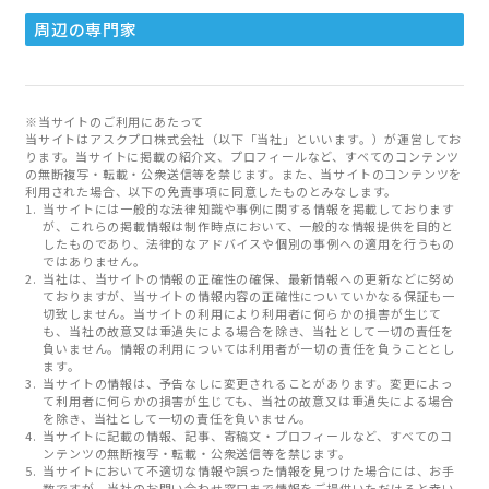
周辺の専門家
※当サイトのご利用にあたって
当サイトはアスクプロ株式会社（以下「当社」といいます。）が運営してお
ります。当サイトに掲載の紹介文、プロフィールなど、すべてのコンテンツ
の無断複写・転載・公衆送信等を禁じます。また、当サイトのコンテンツを
利用された場合、以下の免責事項に同意したものとみなします。
当サイトには一般的な法律知識や事例に関する情報を掲載しております
が、これらの掲載情報は制作時点において、一般的な情報提供を目的と
したものであり、法律的なアドバイスや個別の事例への適用を行うもの
ではありません。
当社は、当サイトの情報の正確性の確保、最新情報への更新などに努め
ておりますが、当サイトの情報内容の正確性についていかなる保証も一
切致しません。当サイトの利用により利用者に何らかの損害が生じて
も、当社の故意又は重過失による場合を除き、当社として一切の責任を
負いません。情報の利用については利用者が一切の責任を負うこととし
ます。
当サイトの情報は、予告なしに変更されることがあります。変更によっ
て利用者に何らかの損害が生じても、当社の故意又は重過失による場合
を除き、当社として一切の責任を負いません。
当サイトに記載の情報、記事、寄稿文・プロフィールなど、すべてのコ
ンテンツの無断複写・転載・公衆送信等を禁じます。
当サイトにおいて不適切な情報や誤った情報を見つけた場合には、お手
数ですが、当社のお問い合わせ窓口まで情報をご提供いただけると幸い