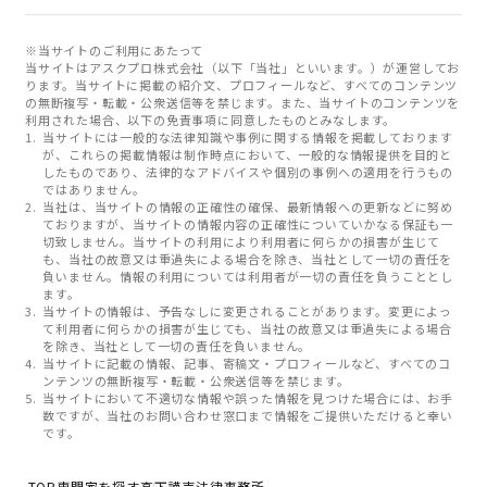
※当サイトのご利用にあたって
当サイトはアスクプロ株式会社（以下「当社」といいます。）が運営してお
ります。当サイトに掲載の紹介文、プロフィールなど、すべてのコンテンツ
の無断複写・転載・公衆送信等を禁じます。また、当サイトのコンテンツを
利用された場合、以下の免責事項に同意したものとみなします。
当サイトには一般的な法律知識や事例に関する情報を掲載しております
が、これらの掲載情報は制作時点において、一般的な情報提供を目的と
したものであり、法律的なアドバイスや個別の事例への適用を行うもの
ではありません。
当社は、当サイトの情報の正確性の確保、最新情報への更新などに努め
ておりますが、当サイトの情報内容の正確性についていかなる保証も一
切致しません。当サイトの利用により利用者に何らかの損害が生じて
も、当社の故意又は重過失による場合を除き、当社として一切の責任を
負いません。情報の利用については利用者が一切の責任を負うこととし
ます。
当サイトの情報は、予告なしに変更されることがあります。変更によっ
て利用者に何らかの損害が生じても、当社の故意又は重過失による場合
を除き、当社として一切の責任を負いません。
当サイトに記載の情報、記事、寄稿文・プロフィールなど、すべてのコ
ンテンツの無断複写・転載・公衆送信等を禁じます。
当サイトにおいて不適切な情報や誤った情報を見つけた場合には、お手
数ですが、当社のお問い合わせ窓口まで情報をご提供いただけると幸い
です。
TOP
専門家を探す
高下謹壱法律事務所