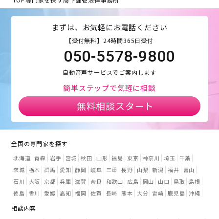
まずは、お気軽にお電話ください
【受付無料】24時間365日受付
050-5578-9800
自動音声サービスでご案内します
簡単ステップで気軽に相談
無料相談スタート
全国の専門家を探す
北海道
青森
岩手
宮城
秋田
山形
福島
東京
神奈川
埼玉
千葉
茨城
栃木
群馬
愛知
静岡
岐阜
三重
長野
山梨
新潟
福井
富山
石川
大阪
京都
兵庫
滋賀
奈良
和歌山
広島
岡山
山口
鳥取
島根
徳島
香川
愛媛
高知
福岡
佐賀
長崎
熊本
大分
宮崎
鹿児島
沖縄
相談内容