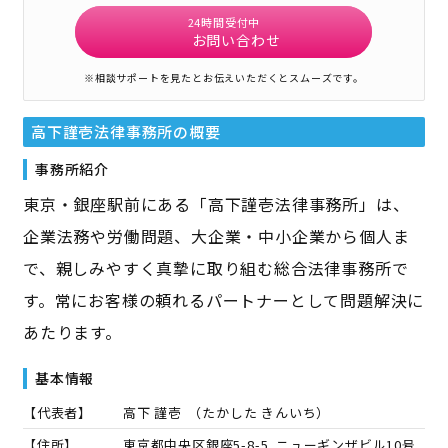
24時間受付中
お問い合わせ
※相談サポートを見たとお伝えいただくとスムーズです。
高下謹壱法律事務所
の概要
事務所紹介
東京・銀座駅前にある「高下謹壱法律事務所」は、
企業法務や労働問題、大企業・中小企業から個人ま
で、親しみやすく真摯に取り組む総合法律事務所で
す。常にお客様の頼れるパートナーとして問題解決に
あたります。
基本情報
【代表者】
高下 謹壱
（
たかした きんいち
）
【住所】
東京都中央区銀座5-8-5 ニューギンザビル10号