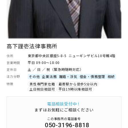
高下謹壱法律事務所
東京都中央区銀座5-8-5 ニューギンザビル10号館4階
住所
平日 09:00～18:00
営業時間
土 ／ 日 ／ 祝（緊急時随時対応）
定休日
注力分野
その他
企業法務
離婚・浮気
借金・債務整理
相続
特徴
男性専門家在籍
最寄駅から徒歩5分以内
土日祝日相談可
平日19時以降相談可
電話相談受付中！
まずはお気軽にご相談ください
この事務所の電話番号
050-3196-8818