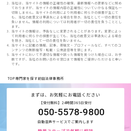
当社は、当サイトの情報の正確性の確保、最新情報への更新などに努め
ておりますが、当サイトの情報内容の正確性についていかなる保証も一
切致しません。当サイトの利用により利用者に何らかの損害が生じて
も、当社の故意又は重過失による場合を除き、当社として一切の責任を
負いません。情報の利用については利用者が一切の責任を負うこととし
ます。
当サイトの情報は、予告なしに変更されることがあります。変更によっ
て利用者に何らかの損害が生じても、当社の故意又は重過失による場合
を除き、当社として一切の責任を負いません。
当サイトに記載の情報、記事、寄稿文・プロフィールなど、すべてのコ
ンテンツの無断複写・転載・公衆送信等を禁じます。
当サイトにおいて不適切な情報や誤った情報を見つけた場合には、お手
数ですが、当社のお問い合わせ窓口まで情報をご提供いただけると幸い
です。
TOP
専門家を探す
前田法律事務所
まずは、お気軽にお電話ください
【受付無料】24時間365日受付
050-5578-9800
自動音声サービスでご案内します
簡単ステップで気軽に相談