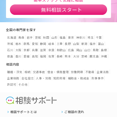
無料相談スタート
全国の専門家を探す
北海道
青森
岩手
宮城
秋田
山形
福島
東京
神奈川
埼玉
千葉
茨城
栃木
群馬
愛知
静岡
岐阜
三重
長野
山梨
新潟
福井
富山
石川
大阪
京都
兵庫
滋賀
奈良
和歌山
広島
岡山
山口
鳥取
島根
徳島
香川
愛媛
高知
福岡
佐賀
長崎
熊本
大分
宮崎
鹿児島
沖縄
相談内容
離婚・浮気
相続
交通事故
借金・債務整理
労働問題
不動産
企業法務
企業税務
会社設立
人事・労務
知的財産
補助金・助成金
刑事事件
許認可
その他
相談サポートとは
ご相談の流れ