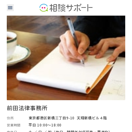
弁護士
前田法律事務所
東京都港区新橋三丁目9-10 天翔新橋ビル４階
住所
平日 10:00～18:00
営業時間
土 ／ 日 ／ 祝（休日、時間外対応可能・要予約）
定休日