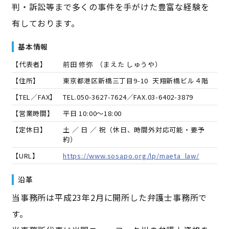
判・訴訟等まで多くの事件を手がけた豊富な経験を
有しております。
基本情報
【代表者】
前田 修弥
（
まえた しゅうや
）
【住所】
東京都港区新橋三丁目9-10 天翔新橋ビル４階
【TEL／FAX】
TEL.
050-3627-7624
／FAX.
03-6402-3879
【営業時間】
平日 10:00～18:00
【定休日】
土 ／ 日 ／ 祝（休日、時間外対応可能・要予
約）
【URL】
https://www.sosapo.org/lp/maeta_law/
沿革
当事務所は平成23年2月に開所した弁護士事務所で
す。