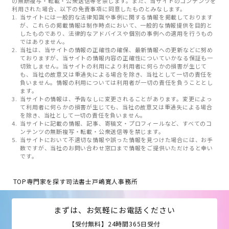
の無断複写・転載・公衆送信等を禁じます。また、当サイトのコンテンツを
利用された場合、以下の免責事項に同意したものとみなします。
当サイトには一般的な法律知識や事例に関する情報を掲載しております
が、これらの掲載情報は制作時点において、一般的な情報提供を目的と
したものであり、法律的なアドバイスや個別の事例への適用を行うもの
ではありません。
当社は、当サイトの情報の正確性の確保、最新情報への更新などに努め
ておりますが、当サイトの情報内容の正確性についていかなる保証も一
切致しません。当サイトの利用により利用者に何らかの損害が生じて
も、当社の故意又は重過失による場合を除き、当社として一切の責任を
負いません。情報の利用については利用者が一切の責任を負うこととし
ます。
当サイトの情報は、予告なしに変更されることがあります。変更によっ
て利用者に何らかの損害が生じても、当社の故意又は重過失による場合
を除き、当社として一切の責任を負いません。
当サイトに記載の情報、記事、寄稿文・プロフィールなど、すべてのコ
ンテンツの無断複写・転載・公衆送信等を禁じます。
当サイトにおいて不適切な情報や誤った情報を見つけた場合には、お手
数ですが、当社のお問い合わせ窓口まで情報をご提供いただけると幸い
です。
TOP
専門家を探す
司法書士戸嶋寛人事務所
まずは、お気軽にお電話ください
【受付無料】24時間365日受付