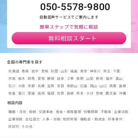
050-5578-9800
自動音声サービスでご案内します
簡単ステップで気軽に相談
無料相談スタート
全国の専門家を探す
北海道
青森
岩手
宮城
秋田
山形
福島
東京
神奈川
埼玉
千葉
茨城
栃木
群馬
愛知
静岡
岐阜
三重
長野
山梨
新潟
福井
富山
石川
大阪
京都
兵庫
滋賀
奈良
和歌山
広島
岡山
山口
鳥取
島根
徳島
香川
愛媛
高知
福岡
佐賀
長崎
熊本
大分
宮崎
鹿児島
沖縄
相談内容
離婚・浮気
相続
交通事故
借金・債務整理
労働問題
不動産
企業法務
企業税務
会社設立
人事・労務
知的財産
補助金・助成金
刑事事件
許認可
その他