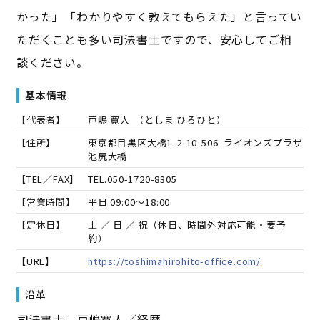
かった」「わかりやすく教えてもらえた」と言ってい
ただくことも多い司法書士ですので、安心してご相
談ください。
基本情報
【代表者】
戸嶋 寛人
（
としま ひろひと
）
【住所】
東京都目黒区大橋1-2-10-506 ライオンズプラザ
池尻大橋
【TEL／FAX】
TEL.
050-1720-8305
【営業時間】
平日 09:00～18:00
【定休日】
土 ／ 日 ／ 祝（休日、時間外対応可能・要予
約）
【URL】
https://toshimahirohito-office.com/
沿革
――司法書士 戸嶋寛人／経歴――