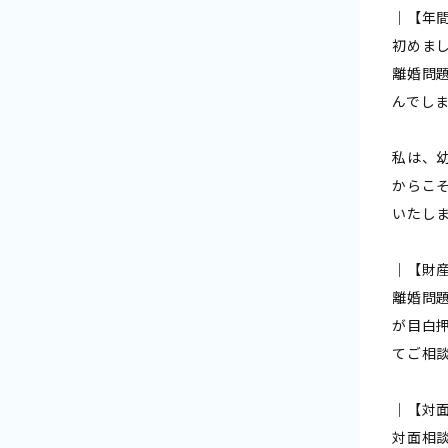
｜【年
初めま
離婚問
んでし
私は、
からこ
いたし
｜【財
離婚問
が目白
てご相
｜【対
対面相