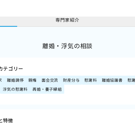
専門家紹介
離婚・浮気の相談
カテゴリー
求
離婚調停
親権
面会交流
財産分与
慰謝料
離婚協議書
慰
浮気の慰謝料
再婚・養子縁組
と特徴