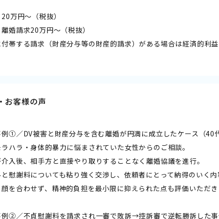
20万円～（税抜）
：離婚請求20万円～（税抜）
に付帯する請求（財産分与等の財産的請求）がある場合は経済的利益
・お客様の声
例①／DV被害と財産分与を含む離婚が円満に成立したケース（40代
モラハラ・身体的暴力に悩まされていた女性からのご相談。
が介入後、相手方と直接やり取りすることなく離婚協議を進行。
与と慰謝料についても粘り強く交渉し、依頼者にとって納得のいく内
と顔を合わせず、精神的負担を最小限に抑えられた点も評価いただき
事例②／不貞慰謝料を請求され一審で敗訴→控訴審で逆転勝訴した事例