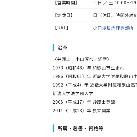
【営業時間】
平日 ／ 土 10:00～19
【定休日】
日（休日、時間外対
【URL】
小口淳也法律事務所
沿革
〈弁護士 小口淳也／経歴〉
1973（昭和48）年 和歌山市生まれ
1986（昭和61）年 近畿大学附属和歌山
1992（平成4）年 近畿大学附属和歌山
新潟大学法学部入学
2005（平成17）年 弁護士登録
2011（平成23）年 独立開業
所属・著書・資格等