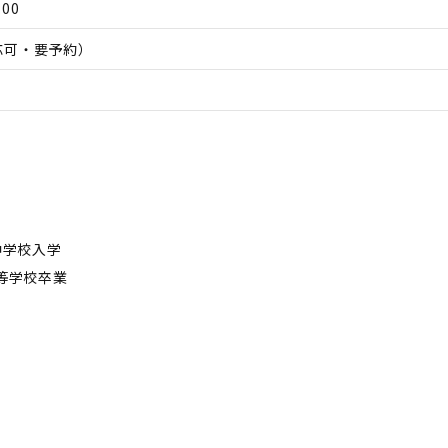
:00
応可・要予約）
中学校入学
高等学校卒業