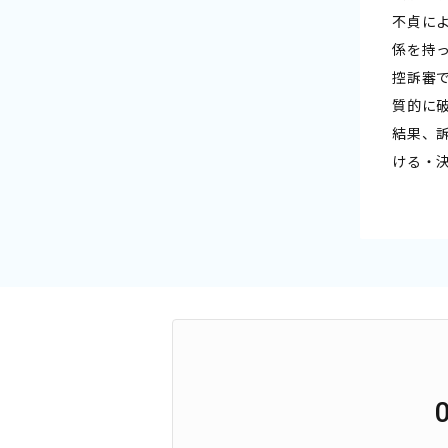
不貞に
係を持
控訴審
質的に
結果、
ける・