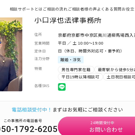
相談サポートとは
ご相談の流れ
ご相談者様の声
よくある質問
お役立
小口淳也法律事務所
住所
京都府京都市中京区夷川通柳馬場西入百足屋
平日 ／ 土 10:00～19:00
営業時間
日（休日、時間外対応可・要予約）
定休日
注力分野
離婚・浮気
特徴
男性専門家在籍
最寄駅から徒歩5分
平日19時以降相談可
土日祝日相談
各種SNS
電話相談受付中！
まずはお気軽にご相談ください
この事務所の電話番号
24時間受付中
050-1792-6205
お問い合わせ