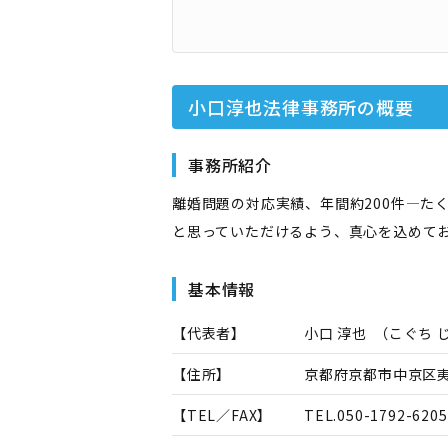
小口淳也法律事務所
の概要
事務所紹介
離婚問題の対応実績、年間約200件―た
と思っていただけるよう、真心を込めて
基本情報
【代表者】
小口 淳也
（
こぐち 
【住所】
京都府京都市中京区夷川
【TEL／FAX】
TEL.
050-1792-6205