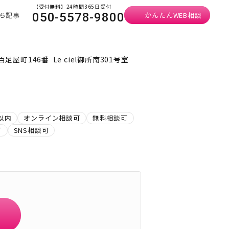
【受付無料】24時間365日受付
ち記事
かんたんWEB相談
050-5578-9800
町146番 Le ciel御所南301号室
以内
オンライン相談可
無料相談可
可
SNS相談可