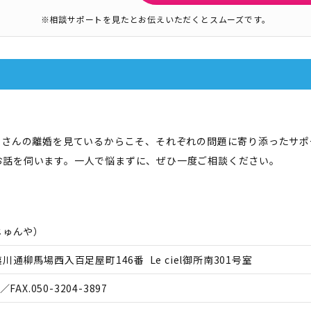
※相談サポートを見たとお伝えいただくとスムーズです。
くさんの離婚を見ているからこそ、それぞれの問題に寄り添ったサ
お話を伺います。一人で悩まずに、ぜひ一度ご相談ください。
じゅんや
）
通柳馬場西入百足屋町146番 Le ciel御所南301号室
／FAX.
050-3204-3897