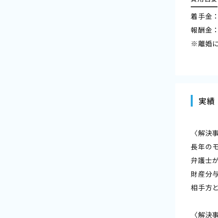
着手金：
報酬金
※離婚
実績
〈解決事
長年の
弁護士
財産分
相手方
〈解決