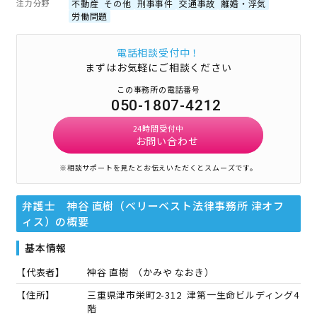
注力分野
不動産
その他
刑事事件
交通事故
離婚・浮気
労働問題
電話相談受付中！
まずはお気軽にご相談ください
この事務所の電話番号
050-1807-4212
24時間受付中
お問い合わせ
※相談サポートを見たとお伝えいただくとスムーズです。
弁護士 神谷 直樹（ベリーベスト法律事務所 津オフ
ィス）
の概要
基本情報
【代表者】
神谷 直樹
（
かみや なおき
）
【住所】
三重県津市栄町2-312 津第一生命ビルディング4
階