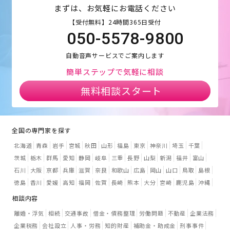
まずは、お気軽にお電話ください
【受付無料】24時間365日受付
050-5578-9800
自動音声サービスでご案内します
簡単ステップで気軽に相談
無料相談スタート
全国の専門家を探す
北海道
青森
岩手
宮城
秋田
山形
福島
東京
神奈川
埼玉
千葉
茨城
栃木
群馬
愛知
静岡
岐阜
三重
長野
山梨
新潟
福井
富山
石川
大阪
京都
兵庫
滋賀
奈良
和歌山
広島
岡山
山口
鳥取
島根
徳島
香川
愛媛
高知
福岡
佐賀
長崎
熊本
大分
宮崎
鹿児島
沖縄
相談内容
離婚・浮気
相続
交通事故
借金・債務整理
労働問題
不動産
企業法務
企業税務
会社設立
人事・労務
知的財産
補助金・助成金
刑事事件