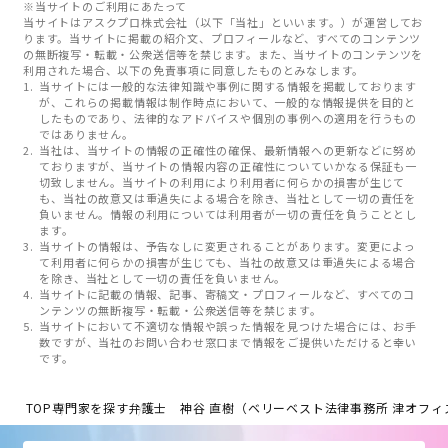
※当サイトのご利用にあたって
当サイトはアスクプロ株式会社（以下「当社」といいます。）が運営してお
ります。当サイトに掲載の紹介文、プロフィールなど、すべてのコンテンツ
の無断複写・転載・公衆送信等を禁じます。また、当サイトのコンテンツを
利用された場合、以下の免責事項に同意したものとみなします。
当サイトには一般的な法律知識や事例に関する情報を掲載しております
が、これらの掲載情報は制作時点において、一般的な情報提供を目的と
したものであり、法律的なアドバイスや個別の事例への適用を行うもの
ではありません。
当社は、当サイトの情報の正確性の確保、最新情報への更新などに努め
ておりますが、当サイトの情報内容の正確性についていかなる保証も一
切致しません。当サイトの利用により利用者に何らかの損害が生じて
も、当社の故意又は重過失による場合を除き、当社として一切の責任を
負いません。情報の利用については利用者が一切の責任を負うこととし
ます。
当サイトの情報は、予告なしに変更されることがあります。変更によっ
て利用者に何らかの損害が生じても、当社の故意又は重過失による場合
を除き、当社として一切の責任を負いません。
当サイトに記載の情報、記事、寄稿文・プロフィールなど、すべてのコ
ンテンツの無断複写・転載・公衆送信等を禁じます。
当サイトにおいて不適切な情報や誤った情報を見つけた場合には、お手
数ですが、当社のお問い合わせ窓口まで情報をご提供いただけると幸い
です。
TOP
専門家を探す
弁護士 神谷 直樹（ベリーベスト法律事務所 津オフィ