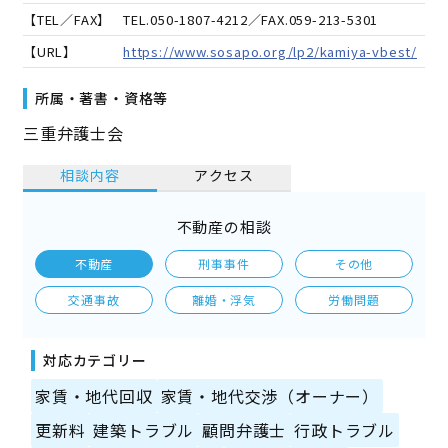
【TEL／FAX】
TEL.
050-1807-4212
／FAX.
059-213-5301
【URL】
https://www.sosapo.org/lp2/kamiya-vbest/
所属・著書・資格等
三重弁護士会
相談内容
アクセス
不動産の相談
不動産
刑事事件
その他
交通事故
離婚・浮気
労働問題
対応カテゴリー
家賃・地代回収
家賃・地代交渉（オーナー）
更新料
建築トラブル
顧問弁護士
行政トラブル