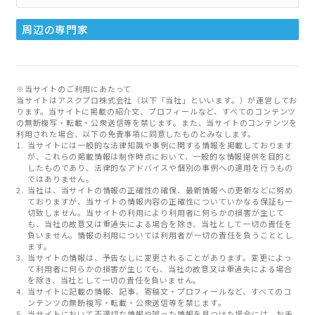
周辺の専門家
※当サイトのご利用にあたって
当サイトはアスクプロ株式会社（以下「当社」といいます。）が運営してお
ります。当サイトに掲載の紹介文、プロフィールなど、すべてのコンテンツ
の無断複写・転載・公衆送信等を禁じます。また、当サイトのコンテンツを
利用された場合、以下の免責事項に同意したものとみなします。
当サイトには一般的な法律知識や事例に関する情報を掲載しております
が、これらの掲載情報は制作時点において、一般的な情報提供を目的と
したものであり、法律的なアドバイスや個別の事例への適用を行うもの
ではありません。
当社は、当サイトの情報の正確性の確保、最新情報への更新などに努め
ておりますが、当サイトの情報内容の正確性についていかなる保証も一
切致しません。当サイトの利用により利用者に何らかの損害が生じて
も、当社の故意又は重過失による場合を除き、当社として一切の責任を
負いません。情報の利用については利用者が一切の責任を負うこととし
ます。
当サイトの情報は、予告なしに変更されることがあります。変更によっ
て利用者に何らかの損害が生じても、当社の故意又は重過失による場合
を除き、当社として一切の責任を負いません。
当サイトに記載の情報、記事、寄稿文・プロフィールなど、すべてのコ
ンテンツの無断複写・転載・公衆送信等を禁じます。
当サイトにおいて不適切な情報や誤った情報を見つけた場合には、お手