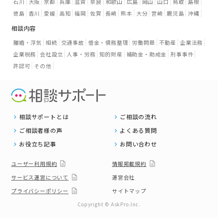
石川
大阪
京都
兵庫
滋賀
奈良
和歌山
広島
岡山
山口
鳥取
島根
徳島
香川
愛媛
高知
福岡
佐賀
長崎
熊本
大分
宮崎
鹿児島
沖縄
相談内容
離婚・浮気
相続
交通事故
借金・債務整理
労働問題
不動産
企業法務
企業税務
会社設立
人事・労務
知的財産
補助金・助成金
刑事事件
許認可
その他
相談サポートとは
ご相談の流れ
ご相談者様の声
よくある質問
お役立ち記事
お問い合わせ
ユーザー利用規約
情報掲載規約
サービス運営について
運営会社
プライバシーポリシー
サイトマップ
Copyright © AskPro.Inc.