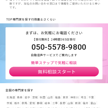
数ですが、当社のお問い合わせ窓口まで情報をご提供いただけると幸い
です。
TOP
専門家を探す
行政書士さくらい
まずは、お気軽にお電話ください
【受付無料】24時間365日受付
050-5578-9800
自動音声サービスでご案内します
簡単ステップで気軽に相談
無料相談スタート
全国の専門家を探す
北海道
青森
岩手
宮城
秋田
山形
福島
東京
神奈川
埼玉
千葉
茨城
栃木
群馬
愛知
静岡
岐阜
三重
長野
山梨
新潟
福井
富山