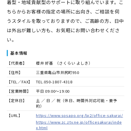
着型・地域貢献型のサポートに取り組んでいます。こ
ちらからお客様の指定の場所に出向き、ご相談を伺
うスタイルを取っておりますので、ご高齢の方、日中
は外出が難しい方も、お気軽にお問い合わせくださ
い。
基本情報
【代表者】
櫻井 好基
（
さくらい よしき
）
【住所】
三重県亀山市井尻町950
【TEL／FAX】
TEL.
050-1807-4318
【営業時間】
平日 09:00～19:00
【定休日】
土 ／ 日 ／ 祝（休日、時間外対応可能・要予
約）
【URL】
https://www.sosapo.org/lp2/office-sakurai/
https://www.zc.ztv.ne.jp/officesakurai/inde
x.html