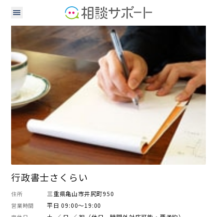
行政書士
行政書士さくらい
三重県亀山市井尻町950
住所
平日 09:00～19:00
営業時間
土 ／ 日 ／ 祝（休日、時間外対応可能・要予約）
定休日