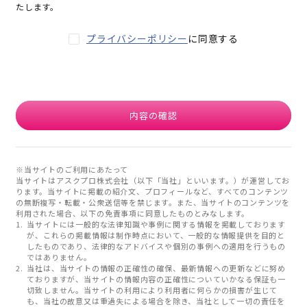
たします。
プライバシーポリシー
に同意する
内容の確認
※当サイトのご利用にあたって
当サイトはアスクプロ株式会社（以下「当社」といいます。）が運営してお
ります。当サイトに掲載の紹介文、プロフィールなど、すべてのコンテンツ
の無断複写・転載・公衆送信等を禁じます。また、当サイトのコンテンツを
利用された場合、以下の免責事項に同意したものとみなします。
当サイトには一般的な法律知識や事例に関する情報を掲載しております
が、これらの掲載情報は制作時点において、一般的な情報提供を目的と
したものであり、法律的なアドバイスや個別の事例への適用を行うもの
ではありません。
当社は、当サイトの情報の正確性の確保、最新情報への更新などに努め
ておりますが、当サイトの情報内容の正確性についていかなる保証も一
切致しません。当サイトの利用により利用者に何らかの損害が生じて
も、当社の故意又は重過失による場合を除き、当社として一切の責任を