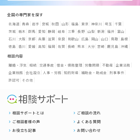
全国の専門家を探す
北海道
青森
岩手
宮城
秋田
山形
福島
東京
神奈川
埼玉
千葉
茨城
栃木
群馬
愛知
静岡
岐阜
三重
長野
山梨
新潟
福井
富山
石川
大阪
京都
兵庫
滋賀
奈良
和歌山
広島
岡山
山口
鳥取
島根
徳島
香川
愛媛
高知
福岡
佐賀
長崎
熊本
大分
宮崎
鹿児島
沖縄
相談内容
離婚・浮気
相続
交通事故
借金・債務整理
労働問題
不動産
企業法務
企業税務
会社設立
人事・労務
知的財産
補助金・助成金
刑事事件
許認可
その他
相談サポートとは
ご相談の流れ
ご相談者様の声
よくある質問
お役立ち記事
お問い合わせ